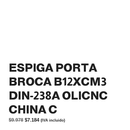
ESPIGA PORTA
BROCA B12XCM3
DIN-238A OLICNC
CHINA C
El
El
$
9.978
$
7.184
(IVA incluido)
precio
precio