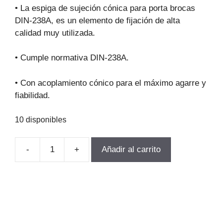
original
actual
• La espiga de sujeción cónica para porta brocas
era:
es:
DIN-238A, es un elemento de fijación de alta
$9.978.
$7.184.
calidad muy utilizada.
• Cumple normativa DIN-238A.
• Con acoplamiento cónico para el máximo agarre y
fiabilidad.
10 disponibles
-
+
Añadir al carrito
ESPIGA
PORTA
BROCA
B12XCM3
DIN-
238A