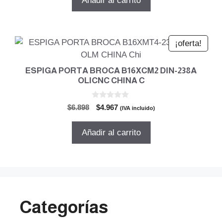
Añadir al carrito
era:
es:
$15.899.
$11.447.
¡oferta!
ESPIGA PORTA BROCA B16XCM2 DIN-238A
OLICNC CHINA C
0
El
El
$
6.898
$
4.967
(IVA incluido)
d
precio
precio
e
5
original
actual
Añadir al carrito
era:
es:
$6.898.
$4.967.
Categorías