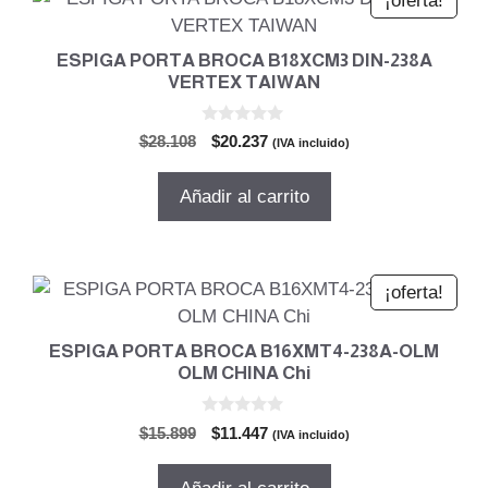
¡oferta!
ESPIGA PORTA BROCA B18XCM3 DIN-238A
VERTEX TAIWAN
0
El
El
$
28.108
$
20.237
(IVA incluido)
d
precio
precio
e
5
original
actual
Añadir al carrito
era:
es:
$28.108.
$20.237.
¡oferta!
ESPIGA PORTA BROCA B16XMT4-238A-OLM
OLM CHINA Chi
0
El
El
$
15.899
$
11.447
(IVA incluido)
d
precio
precio
e
5
original
actual