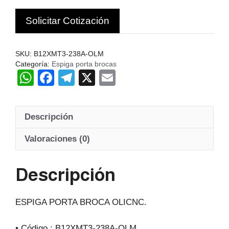
OLICNC
Solicitar Cotización
CHINA
C
cantidad
SKU:
B12XMT3-238A-OLM
Categoría:
Espiga porta brocas
W
F
T
X
E
h
a
el
m
at
c
e
ail
Descripción
s
e
gr
A
b
a
Valoraciones (0)
p
o
m
Descripción
p
o
k
ESPIGA PORTA BROCA OLICNC.
• Código : B12XMT3-238A-OLM.