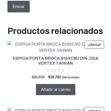
Productos relacionados
¡oferta!
ESPIGA PORTA BROCA B16XCM2 DIN-238A
VERTEX TAIWAN
0
El
El
$
25.976
$
18.702
(IVA incluido)
d
precio
precio
e
5
original
actual
Añadir al carrito
era:
es:
$25.976.
$18.702.