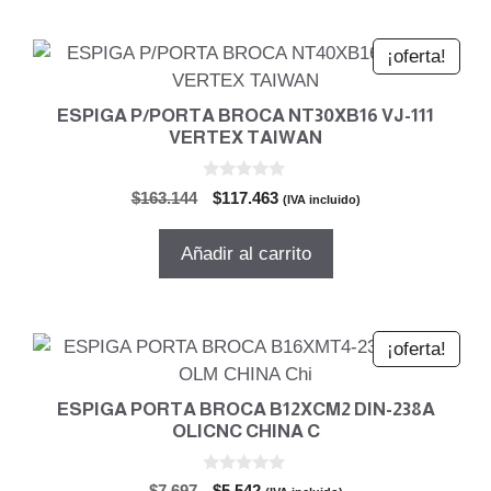
¡oferta!
ESPIGA P/PORTA BROCA NT30XB16 VJ-111
VERTEX TAIWAN
0
El
El
$
163.144
$
117.463
(IVA incluido)
d
precio
precio
e
5
original
actual
Añadir al carrito
era:
es:
$163.144.
$117.463.
¡oferta!
ESPIGA PORTA BROCA B12XCM2 DIN-238A
OLICNC CHINA C
0
El
El