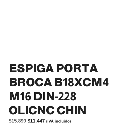
ESPIGA PORTA
BROCA B18XCM4
M16 DIN-228
OLICNC CHIN
El
El
$
15.899
$
11.447
(IVA incluido)
precio
precio