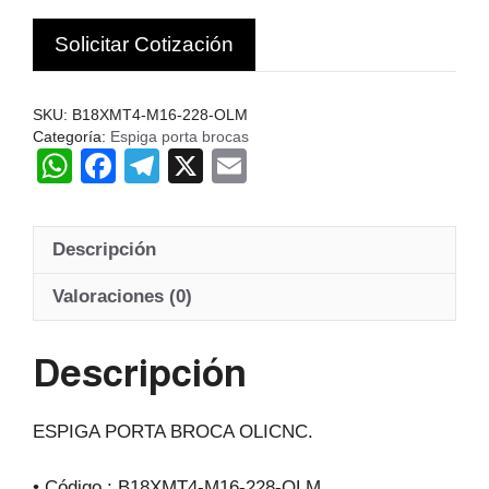
228
Solicitar Cotización
OLICNC
CHIN
cantidad
SKU:
B18XMT4-M16-228-OLM
Categoría:
Espiga porta brocas
W
F
T
X
E
h
a
el
m
at
c
e
ail
Descripción
s
e
gr
A
b
a
Valoraciones (0)
p
o
m
Descripción
p
o
k
ESPIGA PORTA BROCA OLICNC.
• Código : B18XMT4-M16-228-OLM.