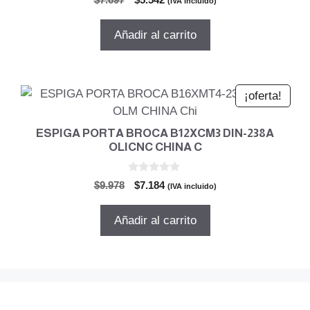
$
7.697
$
5.542
(IVA incluido)
d
precio
precio
e
5
original
actual
Añadir al carrito
era:
es:
$7.697.
$5.542.
¡oferta!
ESPIGA PORTA BROCA B12XCM3 DIN-238A
OLICNC CHINA C
0
El
El
$
9.978
$
7.184
(IVA incluido)
d
precio
precio
e
5
original
actual
Añadir al carrito
era:
es:
$9.978.
$7.184.