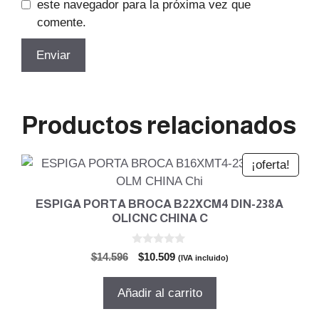
este navegador para la próxima vez que
comente.
Productos relacionados
¡oferta!
ESPIGA PORTA BROCA B22XCM4 DIN-238A
OLICNC CHINA C
0
El
El
$
14.596
$
10.509
(IVA incluido)
d
precio
precio
e
5
original
actual
Añadir al carrito
era:
es:
$14.596.
$10.509.