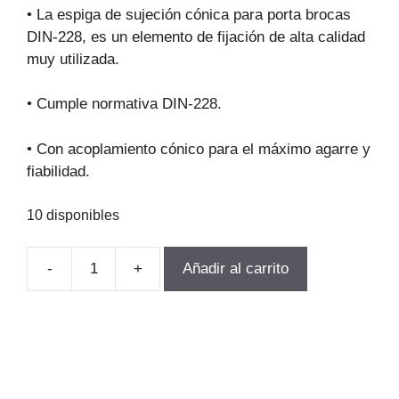
original
actual
• La espiga de sujeción cónica para porta brocas
era:
es:
DIN-228, es un elemento de fijación de alta calidad
$15.899.
$11.447.
muy utilizada.
• Cumple normativa DIN-228.
• Con acoplamiento cónico para el máximo agarre y
fiabilidad.
10 disponibles
-
+
Añadir al carrito
ESPIGA
PORTA
BROCA
B18XCM4
M16
DIN-