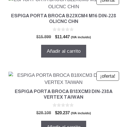
¡oferta!
ESPIGA PORTA BROCA B22XCM4 M16 DIN-228
OLICNC CHN
0
El
El
$
15.899
$
11.447
(IVA incluido)
d
precio
precio
e
5
original
actual
Añadir al carrito
era:
es:
$15.899.
$11.447.
¡oferta!
ESPIGA PORTA BROCA B18XCM3 DIN-238A
VERTEX TAIWAN
0
El
El
$
28.108
$
20.237
(IVA incluido)
d
precio
precio
e
5
original
actual