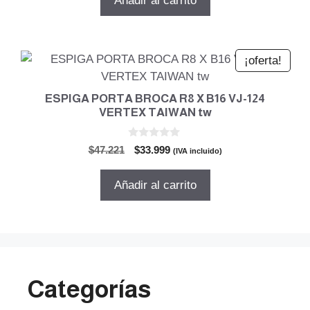
Añadir al carrito
era:
es:
$28.108.
$20.237.
¡oferta!
ESPIGA PORTA BROCA R8 X B16 VJ-124
VERTEX TAIWAN tw
0
El
El
$
47.221
$
33.999
(IVA incluido)
d
precio
precio
e
5
original
actual
Añadir al carrito
era:
es:
$47.221.
$33.999.
Categorías