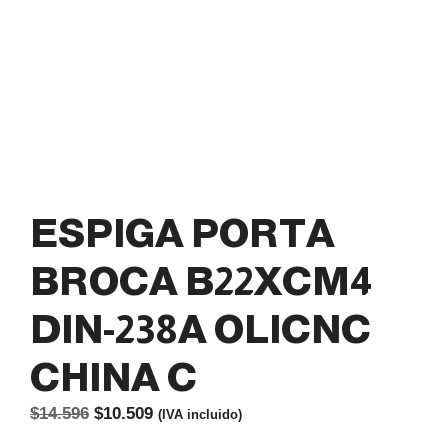
ESPIGA PORTA
BROCA B22XCM4
DIN-238A OLICNC
CHINA C
El
El
$
14.596
$
10.509
(IVA incluido)
precio
precio