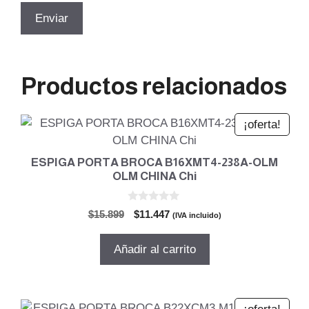
Productos relacionados
¡oferta!
ESPIGA PORTA BROCA B16XMT4-238A-OLM
OLM CHINA Chi
0
El
El
$
15.899
$
11.447
(IVA incluido)
d
precio
precio
e
5
original
actual
Añadir al carrito
era:
es:
$15.899.
$11.447.