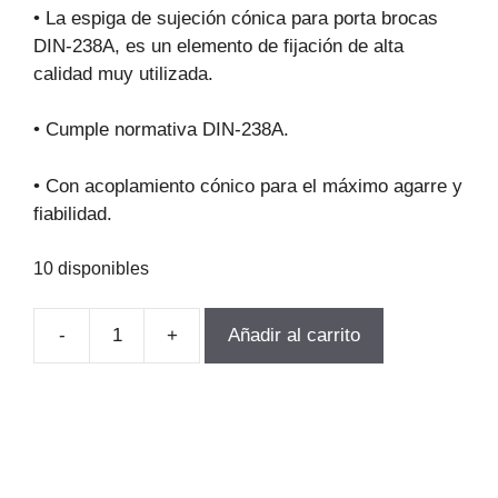
original
actual
• La espiga de sujeción cónica para porta brocas
era:
es:
DIN-238A, es un elemento de fijación de alta
$14.596.
$10.509.
calidad muy utilizada.
• Cumple normativa DIN-238A.
• Con acoplamiento cónico para el máximo agarre y
fiabilidad.
10 disponibles
-
+
Añadir al carrito
ESPIGA
PORTA
BROCA
B22XCM4
DIN-
238A