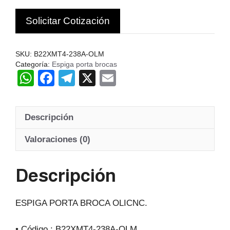
OLICNC
Solicitar Cotización
CHINA
C
cantidad
SKU:
B22XMT4-238A-OLM
Categoría:
Espiga porta brocas
W
F
T
X
E
h
a
el
m
at
c
e
ail
Descripción
s
e
gr
A
b
a
Valoraciones (0)
p
o
m
Descripción
p
o
k
ESPIGA PORTA BROCA OLICNC.
• Código : B22XMT4-238A-OLM.