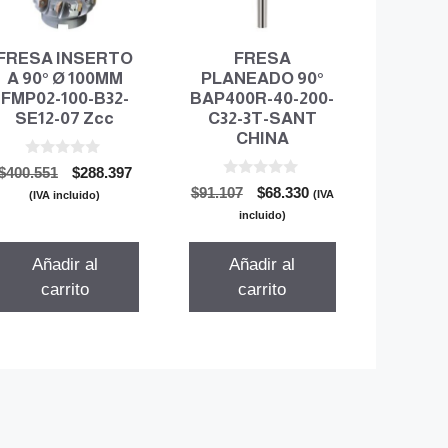
FRESA INSERTO
FRESA
A 90° Ø 100MM
PLANEADO 90°
FMP02-100-B32-
BAP400R-40-200-
SE12-07 Zcc
C32-3T-SANT
CHINA
0
El
El
$
400.551
$
288.397
d
0
El
El
precio
precio
$
91.107
$
68.330
e
(IVA
(IVA incluido)
d
5
precio
precio
original
actual
e
incluido)
5
original
actual
era:
es:
era:
es:
$400.551.
$288.397.
Añadir al
Añadir al
$91.107.
$68.330.
carrito
carrito