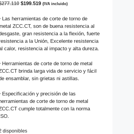
El
El
$
277.110
$
199.519
(IVA incluido)
precio
precio
original
actual
• Las herramientas de corte de torno de
era:
es:
metal ZCC.CT, son de buena resistencia al
$277.110.
$199.519.
desgaste, gran resistencia a la flexión, fuerte
resistencia a la Unión, Excelente resistencia
al calor, resistencia al impacto y alta dureza.
• Herramientas de corte de torno de metal
ZCC.CT brinda larga vida de servicio y fácil
de ensamblar, sin grietas ni astillas.
• Especificación y precisión de las
herramientas de corte de torno de metal
ZCC.CT cumple totalmente con la norma
ISO.
2 disponibles