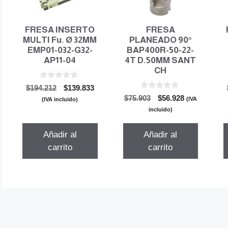
FRESA INSERTO
FRESA
MULTI Fu. Ø 32MM
PLANEADO 90°
EMP01-032-G32-
BAP400R-50-22-
AP11-04
4T D.50MM SANT
CH
0
El
El
$
194.212
$
139.833
d
0
El
El
precio
precio
$
75.903
$
56.928
e
(IVA
(IVA incluido)
d
5
precio
precio
original
actual
e
incluido)
5
original
actual
era:
es:
era:
es:
$194.212.
$139.833.
Añadir al
Añadir al
$75.903.
$56.928.
carrito
carrito