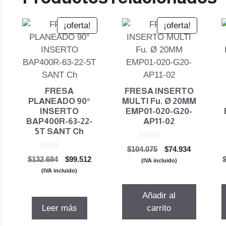
¡oferta!
¡oferta!
FRESA
FRESA INSERTO
PLANEADO 90°
MULTI Fu. Ø 20MM
INSERTO
EMP01-020-G20-
BAP400R-63-22-
AP11-02
5T SANT Ch
0
El
El
$
104.075
$
74.934
d
0
El
El
$
132.684
$
99.512
precio
precio
e
(IVA incluido)
d
5
precio
precio
original
actual
e
(IVA incluido)
5
original
actual
era:
es:
era:
es:
$104.075.
$74.934.
Añadir al
$132.684.
$99.512.
Leer más
carrito