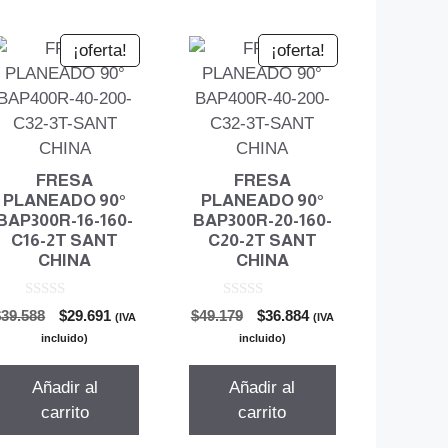
¡oferta!
¡oferta!
FRESA
FRESA
PLANEADO 90°
PLANEADO 90°
BAP300R-16-160-
BAP300R-20-160-
C16-2T SANT
C20-2T SANT
CHINA
CHINA
0
0
El
El
El
El
$
39.588
$
29.691
$
49.179
$
36.884
(IVA
(IVA
d
d
precio
precio
precio
precio
e
e
incluido)
incluido)
5
5
original
actual
original
actual
era:
es:
era:
es:
Añadir al
Añadir al
$39.588.
$29.691.
$49.179.
$36.884.
carrito
carrito