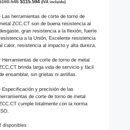
El
El
$
160.546
$
115.594
(IVA incluido)
precio
precio
original
actual
• Las herramientas de corte de torno de
era:
es:
metal ZCC.CT son de buena resistencia al
$160.546.
$115.594.
desgaste, gran resistencia a la flexión, fuerte
resistencia a la Unión, Excelente resistencia
al calor, resistencia al impacto y alta dureza.
• Herramientas de corte de torno de metal
ZCC.CT brinda larga vida de servicio y fácil
de ensamblar, sin grietas ni astillas.
• Especificación y precisión de las
herramientas de corte de torno de metal
ZCC.CT cumple totalmente con la norma
ISO.
2 disponibles