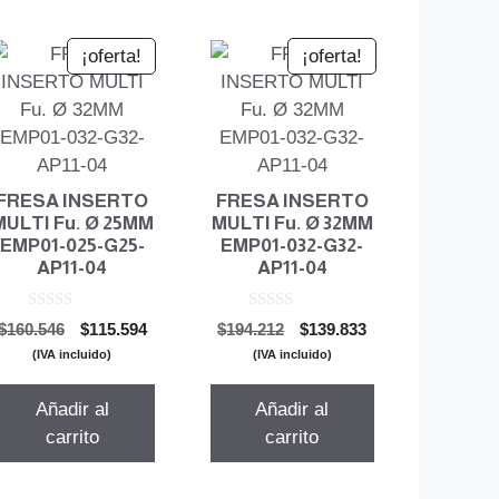
¡oferta!
¡oferta!
FRESA INSERTO
FRESA INSERTO
MULTI Fu. Ø 25MM
MULTI Fu. Ø 32MM
EMP01-025-G25-
EMP01-032-G32-
AP11-04
AP11-04
0
0
El
El
El
El
$
160.546
$
115.594
$
194.212
$
139.833
d
d
precio
precio
precio
precio
e
e
(IVA incluido)
(IVA incluido)
5
5
original
actual
original
actual
era:
es:
era:
es:
Añadir al
Añadir al
$160.546.
$115.594.
$194.212.
$139.833.
carrito
carrito