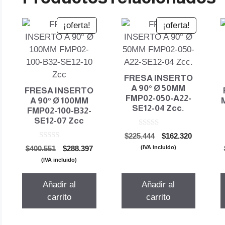
¡oferta!
¡oferta!
FRESA INSERTO
A 90° Ø 50MM
FRESA INSERTO
FMP02-050-A22-
A 90° Ø 100MM
SE12-04 Zcc.
FMP02-100-B32-
SE12-07 Zcc
0
El
El
$
225.444
$
162.320
d
0
precio
precio
e
El
El
(IVA incluido)
$
400.551
$
288.397
d
5
original
actual
precio
precio
e
(IVA incluido)
5
era:
es:
original
actual
$225.444.
$162.320.
era:
es:
Añadir al
Añadir al
$400.551.
$288.397.
carrito
carrito