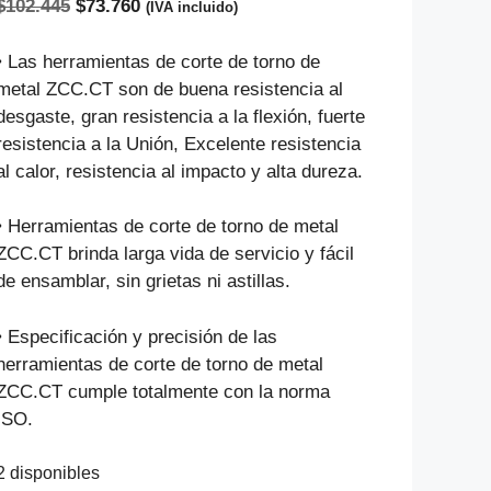
El
El
$
102.445
$
73.760
(IVA incluido)
precio
precio
original
actual
• Las herramientas de corte de torno de
era:
es:
metal ZCC.CT son de buena resistencia al
$102.445.
$73.760.
desgaste, gran resistencia a la flexión, fuerte
resistencia a la Unión, Excelente resistencia
al calor, resistencia al impacto y alta dureza.
• Herramientas de corte de torno de metal
ZCC.CT brinda larga vida de servicio y fácil
de ensamblar, sin grietas ni astillas.
• Especificación y precisión de las
herramientas de corte de torno de metal
ZCC.CT cumple totalmente con la norma
ISO.
2 disponibles