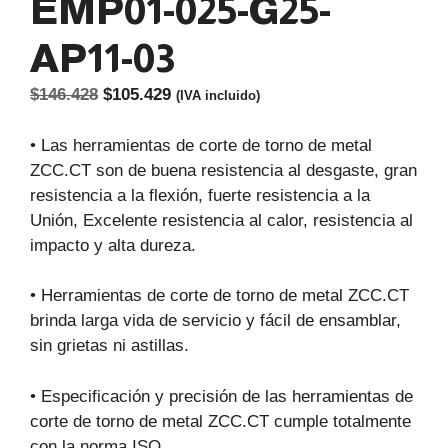
EMP01-025-G25-
AP11-03
El
El
$
146.428
$
105.429
(IVA incluido)
precio
precio
original
actual
• Las herramientas de corte de torno de metal
era:
es:
ZCC.CT son de buena resistencia al desgaste, gran
$146.428.
$105.429.
resistencia a la flexión, fuerte resistencia a la
Unión, Excelente resistencia al calor, resistencia al
impacto y alta dureza.
• Herramientas de corte de torno de metal ZCC.CT
brinda larga vida de servicio y fácil de ensamblar,
sin grietas ni astillas.
• Especificación y precisión de las herramientas de
corte de torno de metal ZCC.CT cumple totalmente
con la norma ISO.