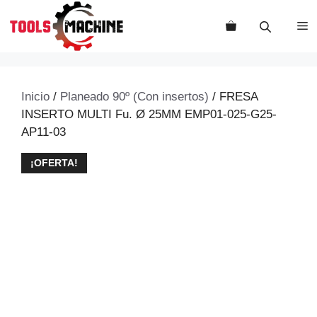
Saltar
al
M
contenido
Inicio
/
Planeado 90º (Con insertos)
/ FRESA
INSERTO MULTI Fu. Ø 25MM EMP01-025-G25-
AP11-03
¡OFERTA!