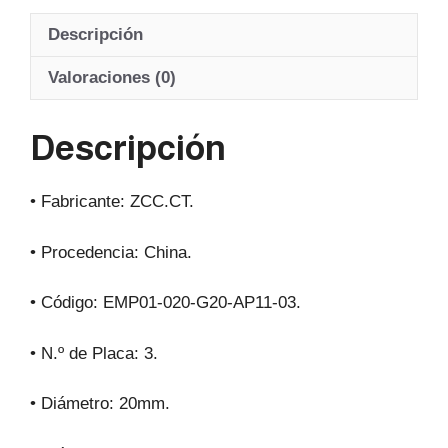
at
c
e
ail
Descripción
s
e
gr
A
b
a
Valoraciones (0)
p
o
m
Descripción
p
o
k
• Fabricante: ZCC.CT.
• Procedencia: China.
• Código: EMP01-020-G20-AP11-03.
• N.º de Placa: 3.
• Diámetro: 20mm.