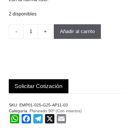
2 disponibles
-
+
Añadir al carrito
FRESA
INSERTO
MULTI
Fu.
Ø
25MM
EMP01-
Solicitar Cotización
025-
G25-
AP11-
SKU:
EMP01-025-G25-AP11-03
03
Categoría:
Planeado 90º (Con insertos)
cantidad
W
F
T
X
E
h
a
el
m