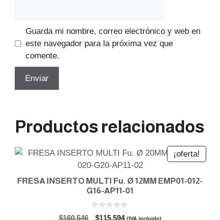
Guarda mi nombre, correo electrónico y web en
este navegador para la próxima vez que
comente.
Productos relacionados
¡oferta!
FRESA INSERTO MULTI Fu. Ø 12MM EMP01-012-
G16-AP11-01
0
El
El
$
160.546
$
115.594
(IVA incluido)