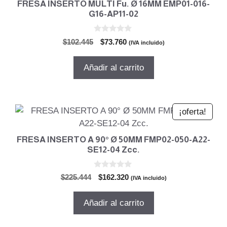
FRESA INSERTO MULTI Fu. Ø 16MM EMP01-016-
G16-AP11-02
0
El
El
$
102.445
$
73.760
(IVA incluido)
d
precio
precio
e
5
original
actual
Añadir al carrito
era:
es:
$102.445.
$73.760.
¡oferta!
FRESA INSERTO A 90° Ø 50MM FMP02-050-A22-
SE12-04 Zcc.
0
El
El
$
225.444
$
162.320
(IVA incluido)
d
precio
precio
e
5
original
actual
Añadir al carrito
era:
es:
$225.444.
$162.320.