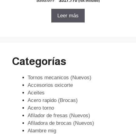
$
353.077
$
317.770
(IVA incluido)
d
precio
precio
e
5
original
actual
Leer más
era:
es:
$353.077.
$317.770.
Categorías
Tornos mecanicos (Nuevos)
Accesorios oxicorte
Aceites
Acero rapido (Brocas)
Acero torno
Afilador de fresas (Nuevos)
Afiladora de brocas (Nuevos)
Alambre mig