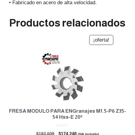
• Fabricado en acero de alta velocidad.
Productos relacionados
¡oferta!
FRESA MODULO PARA ENGranajes M1.5-P6 Z35-
54 Hss-E 20º
0
El
El
$
193.609
$
174.248
(IVA incluido)