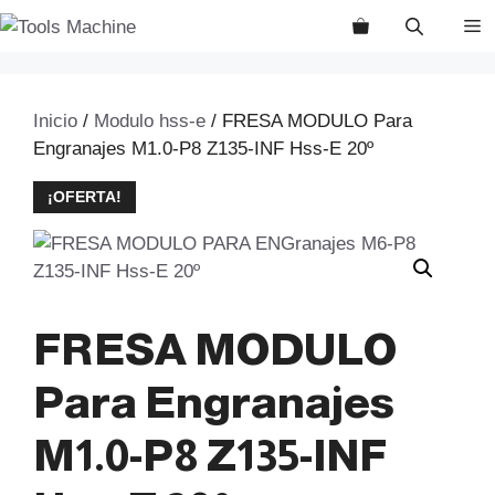
Saltar
M
al
contenido
Inicio
/
Modulo hss-e
/ FRESA MODULO Para
Engranajes M1.0-P8 Z135-INF Hss-E 20º
¡OFERTA!
FRESA MODULO
Para Engranajes
M1.0-P8 Z135-INF