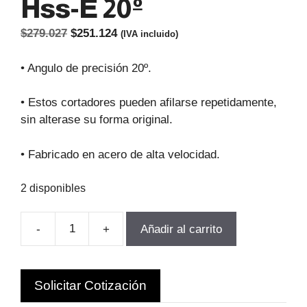
Hss-E 20º
El
El
$
279.027
$
251.124
(IVA incluido)
precio
precio
original
actual
• Angulo de precisión 20º.
era:
es:
$279.027.
$251.124.
• Estos cortadores pueden afilarse repetidamente,
sin alterase su forma original.
• Fabricado en acero de alta velocidad.
2 disponibles
-
+
Añadir al carrito
FRESA
MODULO
Para
Solicitar Cotización
Engranajes
M1.0-