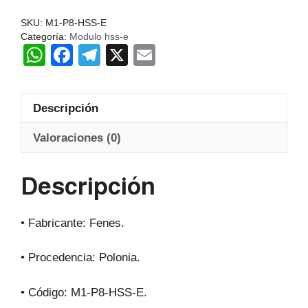
P8
SKU:
M1-P8-HSS-E
Z135-
Categoría:
Modulo hss-e
W
F
T
X
E
INF
Hss-
h
a
el
m
E
at
c
e
ail
20º
Descripción
s
e
gr
cantidad
A
b
a
Valoraciones (0)
p
o
m
Descripción
p
o
k
• Fabricante: Fenes.
• Procedencia: Polonia.
• Código: M1-P8-HSS-E.