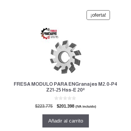
¡oferta!
FRESA MODULO PARA ENGranajes M2.0-P4
Z21-25 Hss-E 20º
0
El
El
$
223.775
$
201.398
(IVA incluido)
d
precio
precio
e
5
original
actual
Añadir al carrito
era:
es:
$223.775.
$201.398.