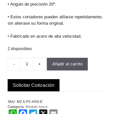
original
actual
• Angulo de precisión 20º.
era:
es:
$230.830.
$207.748.
• Estos cortadores pueden afilarse repetidamente,
sin alterase su forma original.
• Fabricado en acero de alta velocidad.
2 disponibles
-
+
Añadir al carrito
FRESA
MODULO
PARA
Solicitar Cotización
ENGranajes
M2.5-
P2
SKU:
M2.5-P2-HSS-E
Z14-
Categoría:
Modulo hss-e
W
F
T
X
E
16