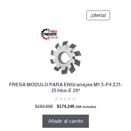
¡oferta!
FRESA MODULO PARA ENGranajes M1.5-P4 Z21-
25 Hss-E 20º
0
El
El
$
193.609
$
174.248
(IVA incluido)
d
precio
precio
e
5
original
actual
Añadir al carrito
era:
es:
$193.609.
$174.248.