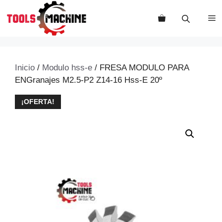
Saltar
al
M
contenido
Inicio
/
Modulo hss-e
/ FRESA MODULO PARA
ENGranajes M2.5-P2 Z14-16 Hss-E 20º
¡OFERTA!