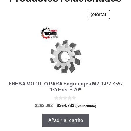
¡oferta!
FRESA MODULO PARA Engranajes M2.0-P7 Z55-
135 Hss-E 20º
0
El
El
$
283.092
$
254.783
(IVA incluido)
d
precio
precio
e
5
original
actual
Añadir al carrito
era:
es:
$283.092.
$254.783.