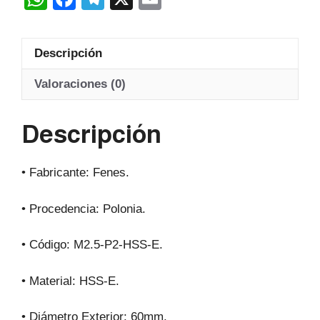
Hss-
h
a
el
m
E
at
c
e
ail
20º
Descripción
s
e
gr
cantidad
A
b
a
Valoraciones (0)
p
o
m
Descripción
p
o
k
• Fabricante: Fenes.
• Procedencia: Polonia.
• Código: M2.5-P2-HSS-E.
• Material: HSS-E.
• Diámetro Exterior: 60mm.