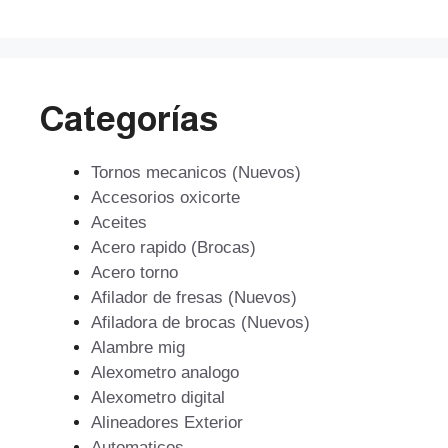
$193.609.
$174.248.
Categorías
Tornos mecanicos (Nuevos)
Accesorios oxicorte
Aceites
Acero rapido (Brocas)
Acero torno
Afilador de fresas (Nuevos)
Afiladora de brocas (Nuevos)
Alambre mig
Alexometro analogo
Alexometro digital
Alineadores Exterior
Automaticos