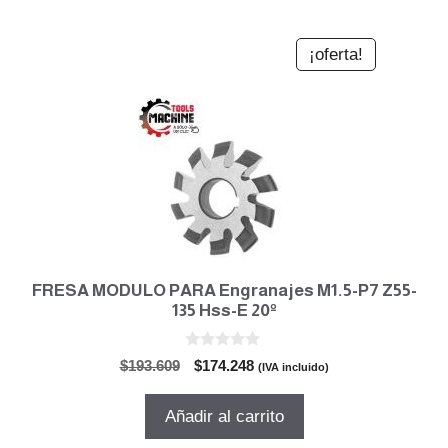
¡oferta!
FRESA MODULO PARA Engranajes M1.5-P7 Z55-
135 Hss-E 20º
0
El
El
$
193.609
$
174.248
(IVA incluido)
d
precio
precio
e
5
original
actual
Añadir al carrito
era:
es: