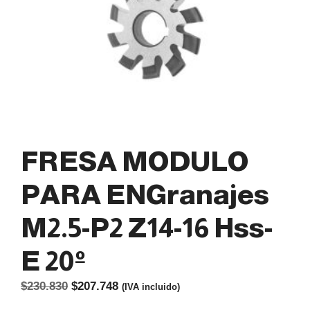
FRESA MODULO
PARA ENGranajes
M2.5-P2 Z14-16 Hss-
E 20º
El
El
$
230.830
$
207.748
(IVA incluido)
precio
precio