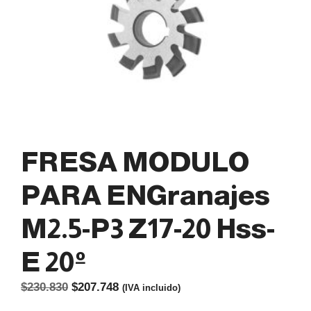
FRESA MODULO
PARA ENGranajes
M2.5-P3 Z17-20 Hss-
E 20º
El
El
$
230.830
$
207.748
(IVA incluido)
precio
precio