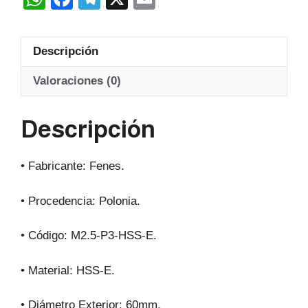
Hss-
h
a
el
m
E
at
c
e
ail
20º
Descripción
s
e
gr
cantidad
A
b
a
Valoraciones (0)
p
o
m
Descripción
p
o
k
• Fabricante: Fenes.
• Procedencia: Polonia.
• Código: M2.5-P3-HSS-E.
• Material: HSS-E.
• Diámetro Exterior: 60mm.