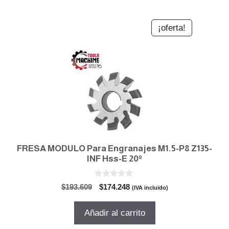
¡oferta!
FRESA MODULO Para Engranajes M1.5-P8 Z135-
INF Hss-E 20º
0
El
El
$
193.609
$
174.248
(IVA incluido)
d
precio
precio
e
5
original
actual
Añadir al carrito
era:
es: