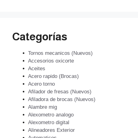
$193.609.
$174.248.
Categorías
Tornos mecanicos (Nuevos)
Accesorios oxicorte
Aceites
Acero rapido (Brocas)
Acero torno
Afilador de fresas (Nuevos)
Afiladora de brocas (Nuevos)
Alambre mig
Alexometro analogo
Alexometro digital
Alineadores Exterior
Automaticos