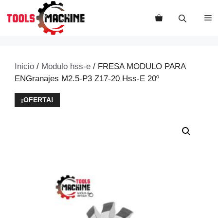
Saltar
al
M
contenido
Inicio
/
Modulo hss-e
/ FRESA MODULO PARA
ENGranajes M2.5-P3 Z17-20 Hss-E 20º
¡OFERTA!