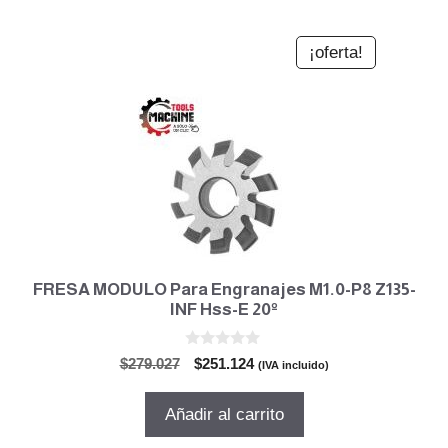
¡oferta!
FRESA MODULO Para Engranajes M1.0-P8 Z135-
INF Hss-E 20º
0
El
El
$
279.027
$
251.124
(IVA incluido)
d
precio
precio
e
5
original
actual
Añadir al carrito
era:
es:
$279.027.
$251.124.