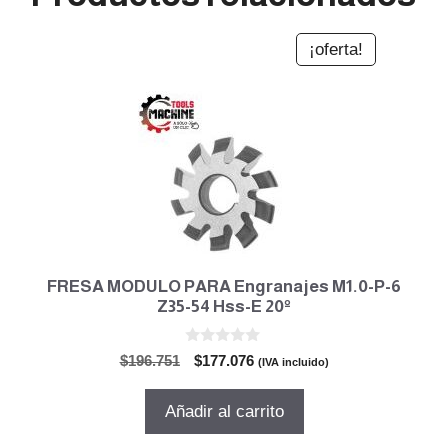
¡oferta!
FRESA MODULO PARA Engranajes M1.0-P-6
Z35-54 Hss-E 20º
0
El
El
$
196.751
$
177.076
(IVA incluido)
d
precio
precio
e
5
original
actual
Añadir al carrito
era:
es:
$196.751.
$177.076.