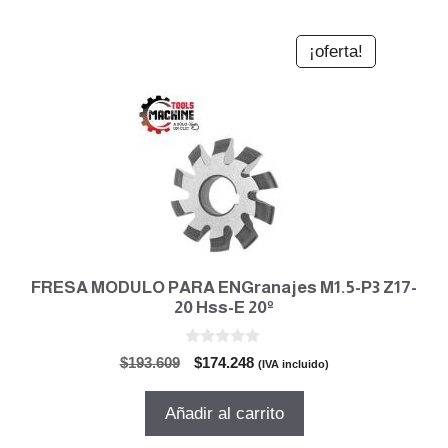
¡oferta!
FRESA MODULO PARA ENGranajes M1.5-P3 Z17-
20 Hss-E 20º
0
El
El
$
193.609
$
174.248
(IVA incluido)
d
precio
precio
e
5
original
actual
Añadir al carrito
era:
es:
$193.609.
$174.248.