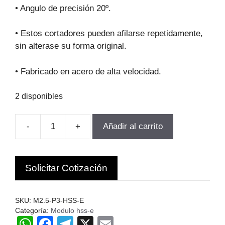
original
actual
• Angulo de precisión 20º.
era:
es:
$230.830.
$207.748.
• Estos cortadores pueden afilarse repetidamente,
sin alterase su forma original.
• Fabricado en acero de alta velocidad.
2 disponibles
-
+
Añadir al carrito
FRESA
MODULO
PARA
Solicitar Cotización
ENGranajes
M2.5-
P3
SKU:
M2.5-P3-HSS-E
Z17-
Categoría:
Modulo hss-e
W
F
T
X
E
20