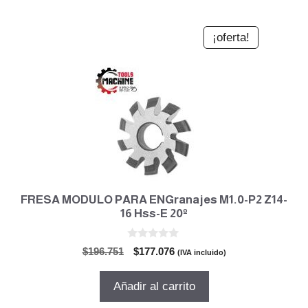
¡oferta!
FRESA MODULO PARA ENGranajes M1.0-P2 Z14-
16 Hss-E 20º
0
El
El
$
196.751
$
177.076
(IVA incluido)
d
precio
precio
e
5
original
actual
Añadir al carrito
era:
es: