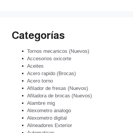
$196.751.
$177.076.
Categorías
Tornos mecanicos (Nuevos)
Accesorios oxicorte
Aceites
Acero rapido (Brocas)
Acero torno
Afilador de fresas (Nuevos)
Afiladora de brocas (Nuevos)
Alambre mig
Alexometro analogo
Alexometro digital
Alineadores Exterior
Automaticos