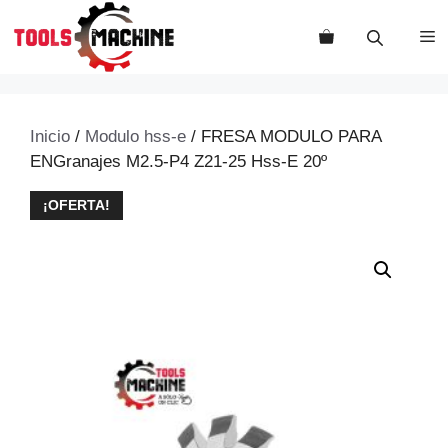
Saltar
al
M
contenido
Inicio
/
Modulo hss-e
/ FRESA MODULO PARA
ENGranajes M2.5-P4 Z21-25 Hss-E 20º
¡OFERTA!