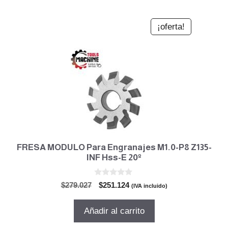
¡oferta!
FRESA MODULO Para Engranajes M1.0-P8 Z135-
INF Hss-E 20º
0
El
El
$
279.027
$
251.124
(IVA incluido)
d
precio
precio
e
5
original
actual
Añadir al carrito
era:
es:
$279.027.
$251.124.