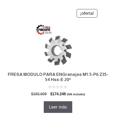
¡oferta!
FRESA MODULO PARA ENGranajes M1.5-P6 Z35-
54 Hss-E 20º
0
El
El
$
193.609
$
174.248
(IVA incluido)
d
precio
precio
e
5
original
actual
Leer más
era:
es:
$193.609.
$174.248.