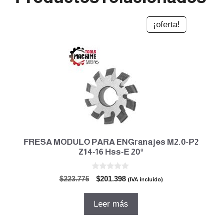
¡oferta!
FRESA MODULO PARA ENGranajes M2.0-P2
Z14-16 Hss-E 20º
0
El
El
$
223.775
$
201.398
(IVA incluido)
d
precio
precio
e
5
original
actual
Leer más
era:
es:
$223.775.
$201.398.