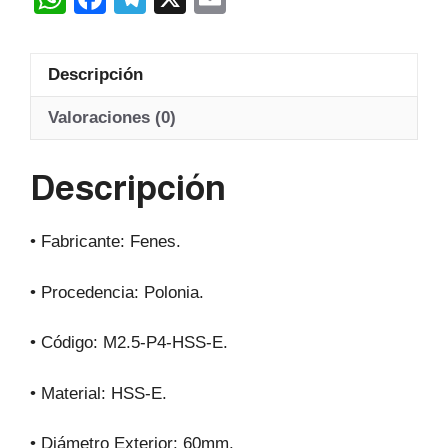
Hss-
h
a
el
m
E
at
c
e
ail
20º
Descripción
s
e
gr
cantidad
A
b
a
Valoraciones (0)
p
o
m
Descripción
p
o
k
• Fabricante: Fenes.
• Procedencia: Polonia.
• Código: M2.5-P4-HSS-E.
• Material: HSS-E.
• Diámetro Exterior: 60mm.