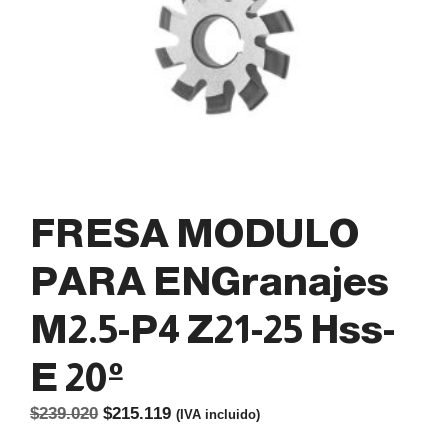
FRESA MODULO
PARA ENGranajes
M2.5-P4 Z21-25 Hss-
E 20º
El
El
$
239.020
$
215.119
(IVA incluido)
precio
precio