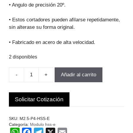
original
actual
• Angulo de precisión 20º.
era:
es:
$239.020.
$215.119.
• Estos cortadores pueden afilarse repetidamente,
sin alterase su forma original.
• Fabricado en acero de alta velocidad.
2 disponibles
-
+
Añadir al carrito
FRESA
MODULO
PARA
Solicitar Cotización
ENGranajes
M2.5-
P4
SKU:
M2.5-P4-HSS-E
Z21-
Categoría:
Modulo hss-e
W
F
T
X
E
25