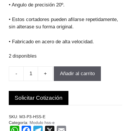
original
actual
• Angulo de precisión 20º.
era:
es:
$273.437.
$246.093.
• Estos cortadores pueden afilarse repetidamente,
sin alterase su forma original.
• Fabricado en acero de alta velocidad.
2 disponibles
-
+
Añadir al carrito
FRESA
MODULO
PARA
Solicitar Cotización
ENGranajes
M3.0-
P3
SKU:
M3-P3-HSS-E
Z17-
Categoría:
Modulo hss-e
W
F
T
X
E
20