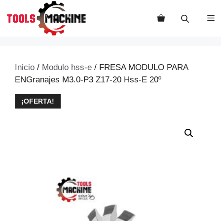
Saltar
al
M
contenido
Inicio
/
Modulo hss-e
/ FRESA MODULO PARA
ENGranajes M3.0-P3 Z17-20 Hss-E 20º
¡OFERTA!