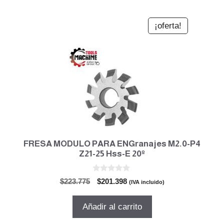
¡oferta!
FRESA MODULO PARA ENGranajes M2.0-P4
Z21-25 Hss-E 20º
0
El
El
$
223.775
$
201.398
(IVA incluido)
d
precio
precio
e
5
original
actual
Añadir al carrito
era:
es:
$223.775.
$201.398.