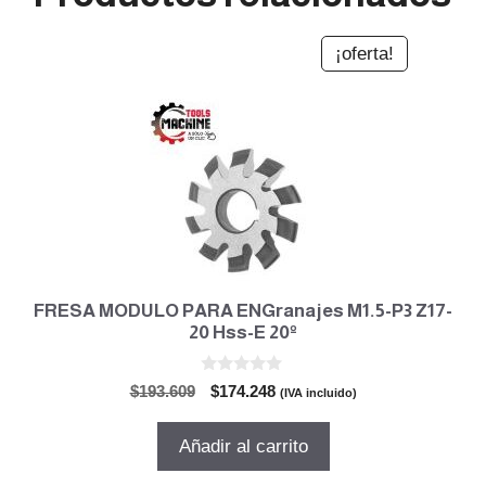
¡oferta!
FRESA MODULO PARA ENGranajes M1.5-P3 Z17-
20 Hss-E 20º
0
El
El
$
193.609
$
174.248
(IVA incluido)
d
precio
precio
e
5
original
actual
Añadir al carrito
era:
es:
$193.609.
$174.248.