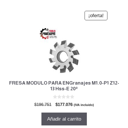
¡oferta!
FRESA MODULO PARA ENGranajes M1.0-P1 Z12-
13 Hss-E 20º
0
El
El
$
196.751
$
177.076
(IVA incluido)
d
precio
precio
e
5
original
actual
Añadir al carrito
era:
es: