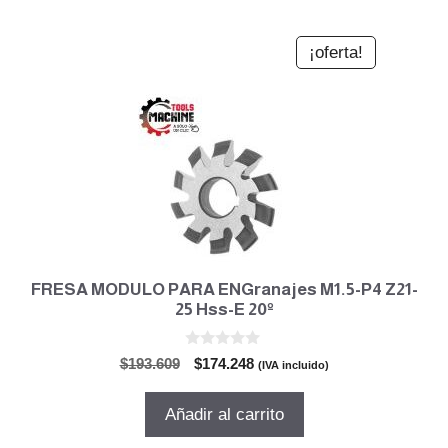
¡oferta!
FRESA MODULO PARA ENGranajes M1.5-P4 Z21-
25 Hss-E 20º
0
El
El
$
193.609
$
174.248
(IVA incluido)
d
precio
precio
e
5
original
actual
Añadir al carrito
era:
es:
$193.609.
$174.248.