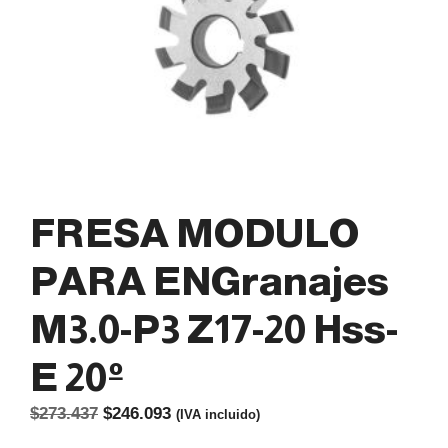
FRESA MODULO
PARA ENGranajes
M3.0-P3 Z17-20 Hss-
E 20º
El
El
$
273.437
$
246.093
(IVA incluido)
precio
precio