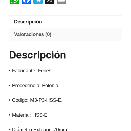
Hss-
h
a
el
m
E
at
c
e
ail
20º
Descripción
s
e
gr
cantidad
A
b
a
Valoraciones (0)
p
o
m
Descripción
p
o
k
• Fabricante: Fenes.
• Procedencia: Polonia.
• Código: M3-P3-HSS-E.
• Material: HSS-E.
• Diámetro Exterior: 70mm.