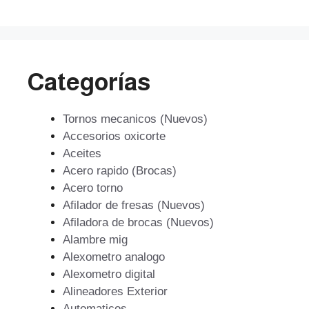
$196.751.
$177.076.
Categorías
Tornos mecanicos (Nuevos)
Accesorios oxicorte
Aceites
Acero rapido (Brocas)
Acero torno
Afilador de fresas (Nuevos)
Afiladora de brocas (Nuevos)
Alambre mig
Alexometro analogo
Alexometro digital
Alineadores Exterior
Automaticos