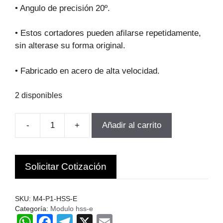
original
actual
• Angulo de precisión 20º.
era:
es:
$379.782.
$341.804.
• Estos cortadores pueden afilarse repetidamente,
sin alterase su forma original.
• Fabricado en acero de alta velocidad.
2 disponibles
-
+
Añadir al carrito
FRESA
MODULO
PARA
Solicitar Cotización
ENGRANAjes
M4-
P1
SKU:
M4-P1-HSS-E
Z12-
Categoría:
Modulo hss-e
W
F
T
X
E
13