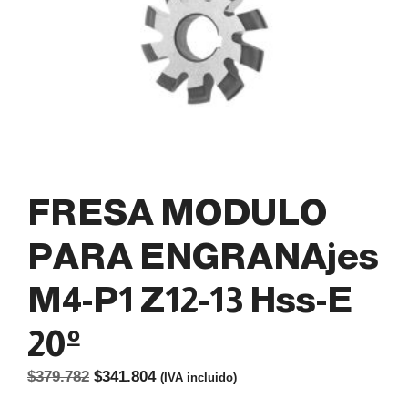
FRESA MODULO
PARA ENGRANAjes
M4-P1 Z12-13 Hss-E
20º
El
El
$
379.782
$
341.804
(IVA incluido)
precio
precio