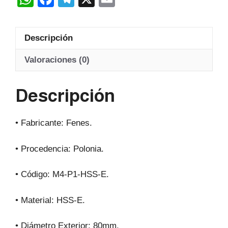
Hss-
h
a
el
m
E
at
c
e
ail
20º
Descripción
s
e
gr
cantidad
A
b
a
Valoraciones (0)
p
o
m
Descripción
p
o
k
• Fabricante: Fenes.
• Procedencia: Polonia.
• Código: M4-P1-HSS-E.
• Material: HSS-E.
• Diámetro Exterior: 80mm.