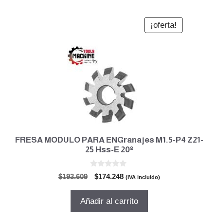
¡oferta!
FRESA MODULO PARA ENGranajes M1.5-P4 Z21-
25 Hss-E 20º
0
El
El
$
193.609
$
174.248
(IVA incluido)
d
precio
precio
e
5
original
actual
Añadir al carrito
era:
es:
$193.609.
$174.248.