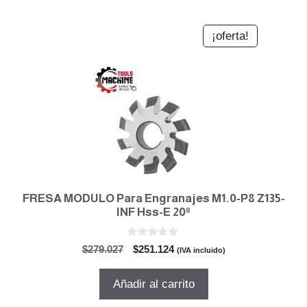
¡oferta!
FRESA MODULO Para Engranajes M1.0-P8 Z135-
INF Hss-E 20º
0
El
El
$
279.027
$
251.124
(IVA incluido)
d
precio
precio
e
5
original
actual
Añadir al carrito
era:
es:
$279.027.
$251.124.