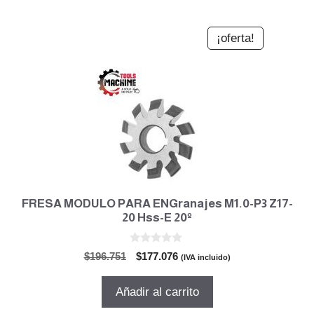
¡oferta!
FRESA MODULO PARA ENGranajes M1.0-P3 Z17-
20 Hss-E 20º
0
El
El
$
196.751
$
177.076
(IVA incluido)
d
precio
precio
e
5
original
actual
Añadir al carrito
era:
es: