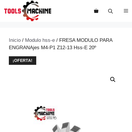
Saltar
al
M
contenido
Inicio
/
Modulo hss-e
/ FRESA MODULO PARA
ENGRANAjes M4-P1 Z12-13 Hss-E 20º
¡OFERTA!