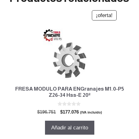
¡oferta!
FRESA MODULO PARA ENGranajes M1.0-P5
Z26-34 Hss-E 20º
0
El
El
$
196.751
$
177.076
(IVA incluido)
d
precio
precio
e
5
original
actual
Añadir al carrito
era:
es:
$196.751.
$177.076.