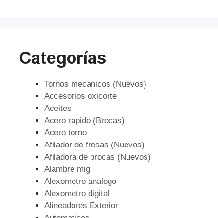
$196.751.
$177.076.
Categorías
Tornos mecanicos (Nuevos)
Accesorios oxicorte
Aceites
Acero rapido (Brocas)
Acero torno
Afilador de fresas (Nuevos)
Afiladora de brocas (Nuevos)
Alambre mig
Alexometro analogo
Alexometro digital
Alineadores Exterior
Automaticos