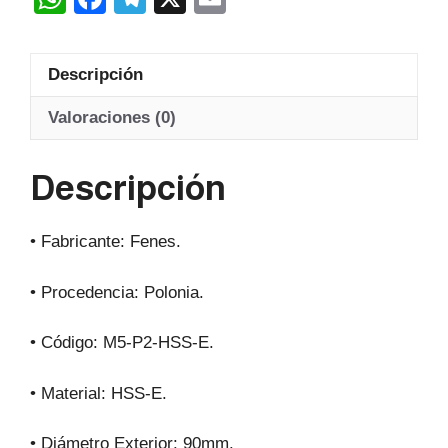
Hss-
h
a
el
m
E
at
c
e
ail
20º
Descripción
s
e
gr
cantidad
A
b
a
Valoraciones (0)
p
o
m
Descripción
p
o
k
• Fabricante: Fenes.
• Procedencia: Polonia.
• Código: M5-P2-HSS-E.
• Material: HSS-E.
• Diámetro Exterior: 90mm.