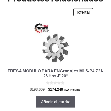
¡oferta!
FRESA MODULO PARA ENGranajes M1.5-P4 Z21-
25 Hss-E 20º
0
El
El
$
193.609
$
174.248
(IVA incluido)
d
precio
precio
e
5
original
actual
Añadir al carrito
era:
es:
$193.609.
$174.248.