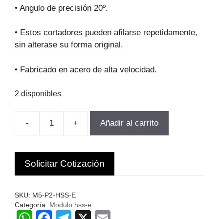
original
actual
• Angulo de precisión 20º.
era:
es:
$435.310.
$391.779.
• Estos cortadores pueden afilarse repetidamente,
sin alterase su forma original.
• Fabricado en acero de alta velocidad.
2 disponibles
-
+
Añadir al carrito
FRESA
MODULO
PARA
Solicitar Cotización
ENGRANAjes
M5-
P2
SKU:
M5-P2-HSS-E
Z14-
Categoría:
Modulo hss-e
W
F
T
X
E
16