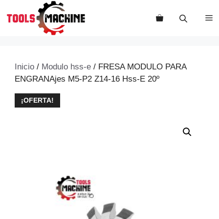
Saltar
al
M
contenido
Inicio
/
Modulo hss-e
/ FRESA MODULO PARA
ENGRANAjes M5-P2 Z14-16 Hss-E 20º
¡OFERTA!