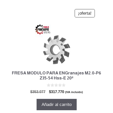
¡oferta!
FRESA MODULO PARA ENGranajes M2.0-P6
Z35-54 Hss-E 20º
0
El
El
$
353.077
$
317.770
(IVA incluido)
d
precio
precio
e
5
original
actual
Añadir al carrito
era:
es:
$353.077.
$317.770.