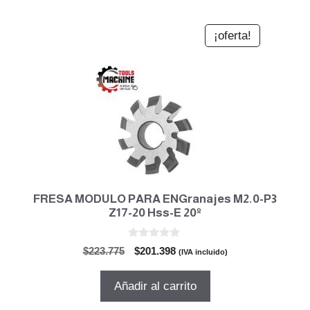
¡oferta!
FRESA MODULO PARA ENGranajes M2.0-P3
Z17-20 Hss-E 20º
0
El
El
$
223.775
$
201.398
(IVA incluido)
d
precio
precio
e
5
original
actual
Añadir al carrito
era:
es:
$223.775.
$201.398.