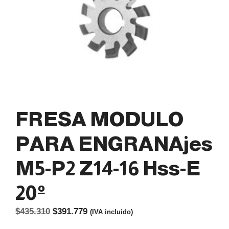
FRESA MODULO
PARA ENGRANAjes
M5-P2 Z14-16 Hss-E
20º
El
El
$
435.310
$
391.779
(IVA incluido)
precio
precio