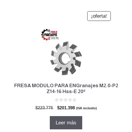
¡oferta!
FRESA MODULO PARA ENGranajes M2.0-P2
Z14-16 Hss-E 20º
0
El
El
$
223.775
$
201.398
(IVA incluido)
d
precio
precio
e
5
original
actual
Leer más
era:
es: