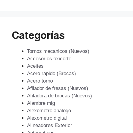
$223.775.
$201.398.
Categorías
Tornos mecanicos (Nuevos)
Accesorios oxicorte
Aceites
Acero rapido (Brocas)
Acero torno
Afilador de fresas (Nuevos)
Afiladora de brocas (Nuevos)
Alambre mig
Alexometro analogo
Alexometro digital
Alineadores Exterior
Automaticos