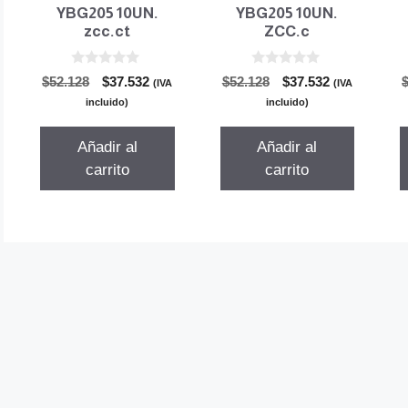
YBG205 10UN.
YBG205 10UN.
zcc.ct
ZCC.c
0
0
El
El
El
El
$
52.128
$
37.532
$
52.128
$
37.532
(IVA
(IVA
d
d
precio
precio
precio
precio
e
e
incluido)
incluido)
5
5
original
actual
original
actual
era:
es:
era:
es:
Añadir al
Añadir al
$52.128.
$37.532.
$52.128.
$37.532.
carrito
carrito