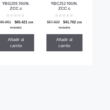
YBG205 10UN.
YBC252 10UN.
ZCC.c
ZCC.c
0
0
El
El
El
El
$
90.861
$
65.421
$
57.920
$
41.702
(IVA
(IVA
d
d
precio
precio
precio
precio
e
e
incluido)
incluido)
5
5
original
actual
original
actual
era:
es:
era:
es:
Añadir al
Añadir al
$90.861.
$65.421.
$57.920.
$41.702.
carrito
carrito