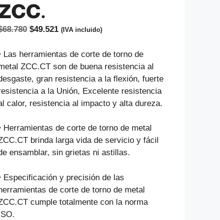
ZCC.
El
El
$
68.780
$
49.521
(IVA incluido)
precio
precio
original
actual
• Las herramientas de corte de torno de
era:
es:
metal ZCC.CT son de buena resistencia al
$68.780.
$49.521.
desgaste, gran resistencia a la flexión, fuerte
resistencia a la Unión, Excelente resistencia
al calor, resistencia al impacto y alta dureza.
• Herramientas de corte de torno de metal
ZCC.CT brinda larga vida de servicio y fácil
de ensamblar, sin grietas ni astillas.
• Especificación y precisión de las
herramientas de corte de torno de metal
ZCC.CT cumple totalmente con la norma
ISO.