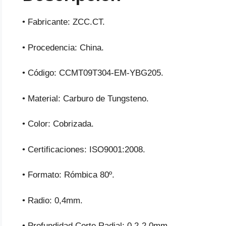
• Fabricante: ZCC.CT.
• Procedencia: China.
• Código: CCMT09T304-EM-YBG205.
• Material: Carburo de Tungsteno.
• Color: Cobrizada.
• Certificaciones: ISO9001:2008.
• Formato: Rómbica 80º.
• Radio: 0,4mm.
• Profundidad Corte Radial: 0,2-2,0mm.