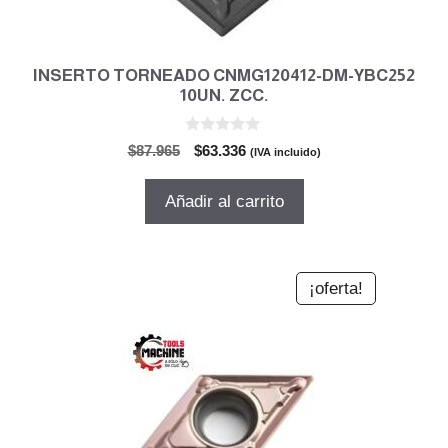
INSERTO TORNEADO CNMG120412-DM-YBC252
10UN. ZCC.
0
El
El
$
87.965
$
63.336
(IVA incluido)
d
precio
precio
e
5
original
actual
Añadir al carrito
era:
es:
$87.965.
$63.336.
¡oferta!