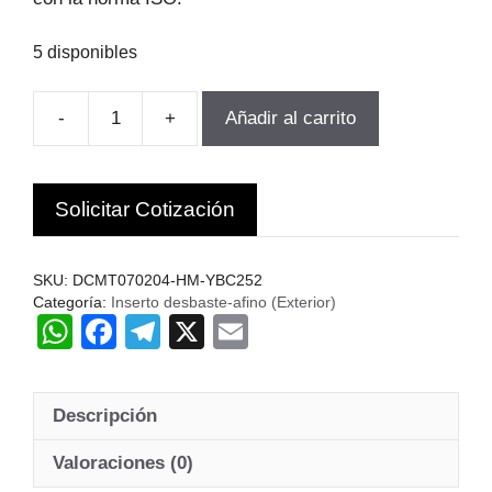
5 disponibles
-
+
Añadir al carrito
INSERTO
TORNEADO
DCMT070204-
Solicitar Cotización
HM-
YBC252
10UN.
SKU:
DCMT070204-HM-YBC252
ZCC.c
Categoría:
Inserto desbaste-afino (Exterior)
W
F
T
X
E
cantidad
h
a
el
m
at
c
e
ail
Descripción
s
e
gr
A
b
a
Valoraciones (0)