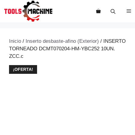
Saltar
al
M
contenido
Inicio
/
Inserto desbaste-afino (Exterior)
/ INSERTO
TORNEADO DCMT070204-HM-YBC252 10UN.
ZCC.c
¡OFERTA!