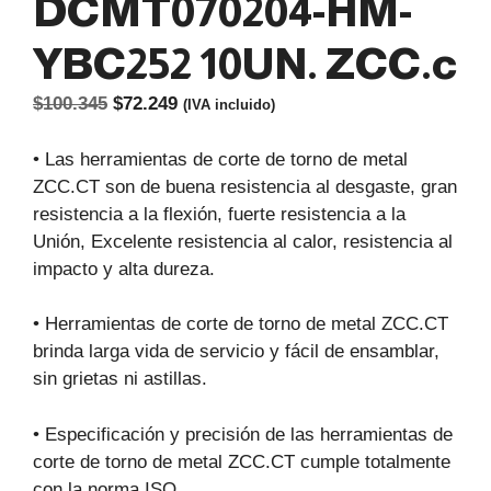
DCMT070204-HM-
YBC252 10UN. ZCC.c
El
El
$
100.345
$
72.249
(IVA incluido)
precio
precio
original
actual
• Las herramientas de corte de torno de metal
era:
es:
ZCC.CT son de buena resistencia al desgaste, gran
$100.345.
$72.249.
resistencia a la flexión, fuerte resistencia a la
Unión, Excelente resistencia al calor, resistencia al
impacto y alta dureza.
• Herramientas de corte de torno de metal ZCC.CT
brinda larga vida de servicio y fácil de ensamblar,
sin grietas ni astillas.
• Especificación y precisión de las herramientas de
corte de torno de metal ZCC.CT cumple totalmente
con la norma ISO.