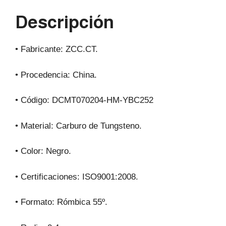
p
o
m
Descripción
p
o
k
• Fabricante: ZCC.CT.
• Procedencia: China.
• Código: DCMT070204-HM-YBC252
• Material: Carburo de Tungsteno.
• Color: Negro.
• Certificaciones: ISO9001:2008.
• Formato: Rómbica 55º.