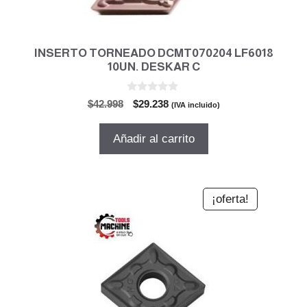
INSERTO TORNEADO DCMT070204 LF6018
10UN. DESKAR C
0
El
El
$
42.998
$
29.238
(IVA incluido)
d
precio
precio
e
5
original
actual
Añadir al carrito
era:
es:
$42.998.
$29.238.
¡oferta!