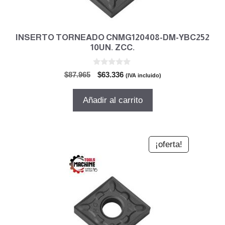
INSERTO TORNEADO CNMG120408-DM-YBC252
10UN. ZCC.
0
El
El
$
87.965
$
63.336
(IVA incluido)
d
precio
precio
e
5
original
actual
Añadir al carrito
era:
es:
$87.965.
$63.336.
¡oferta!