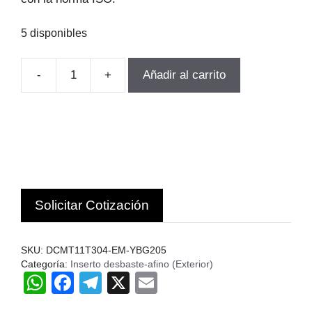
5 disponibles
-
+
Añadir al carrito
INSERTO
TORNEADO
DCMT11T304-
EM-
YBG205
10
UN.
Solicitar Cotización
ZCC.
cantidad
SKU:
DCMT11T304-EM-YBG205
Categoría:
Inserto desbaste-afino (Exterior)
W
F
T
X
E
h
a
el
m