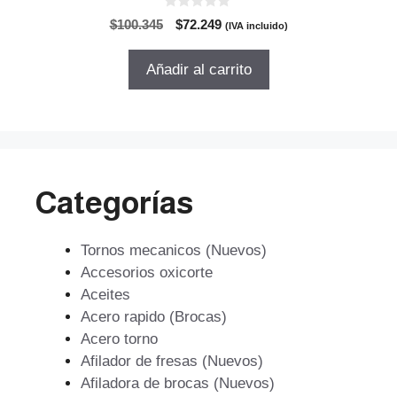
0
El
El
$
100.345
$
72.249
(IVA incluido)
d
precio
precio
e
5
original
actual
Añadir al carrito
era:
es:
$100.345.
$72.249.
Categorías
Tornos mecanicos (Nuevos)
Accesorios oxicorte
Aceites
Acero rapido (Brocas)
Acero torno
Afilador de fresas (Nuevos)
Afiladora de brocas (Nuevos)