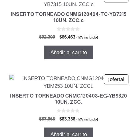
INSERTO TORNEADO CNMG120404-TC-YB7315
10UN. ZCC.c
0
El
El
$
92.309
$
66.463
(IVA incluido)
d
precio
precio
e
5
original
actual
Añadir al carrito
era:
es:
$92.309.
$66.463.
¡oferta!
INSERTO TORNEADO CNMG120408-EG-YB9320
10UN. ZCC.
0
El
El
$
87.965
$
63.336
(IVA incluido)
d
precio
precio
e
5
original
actual
Añadir al carrito