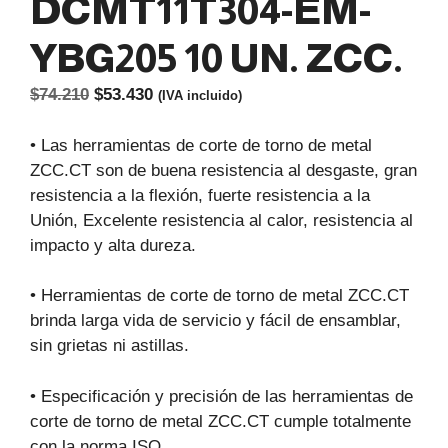
DCMT11T304-EM-
YBG205 10 UN. ZCC.
El
El
$
74.210
$
53.430
(IVA incluido)
precio
precio
original
actual
• Las herramientas de corte de torno de metal
era:
es:
ZCC.CT son de buena resistencia al desgaste, gran
$74.210.
$53.430.
resistencia a la flexión, fuerte resistencia a la
Unión, Excelente resistencia al calor, resistencia al
impacto y alta dureza.
• Herramientas de corte de torno de metal ZCC.CT
brinda larga vida de servicio y fácil de ensamblar,
sin grietas ni astillas.
• Especificación y precisión de las herramientas de
corte de torno de metal ZCC.CT cumple totalmente
con la norma ISO.