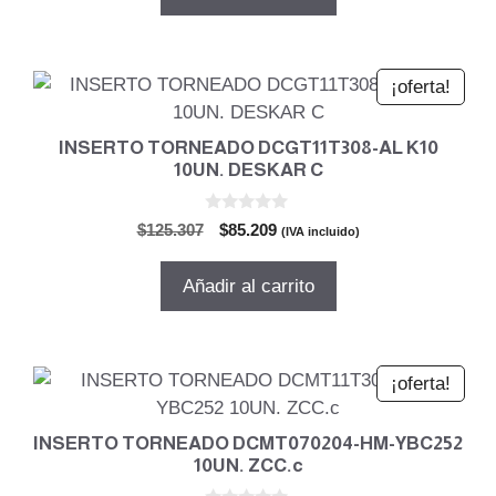
era:
es:
$87.965.
$63.336.
¡oferta!
INSERTO TORNEADO DCGT11T308-AL K10
10UN. DESKAR C
0
El
El
$
125.307
$
85.209
(IVA incluido)
d
precio
precio
e
5
original
actual
Añadir al carrito
era:
es:
$125.307.
$85.209.
¡oferta!
INSERTO TORNEADO DCMT070204-HM-YBC252
10UN. ZCC.c