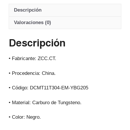
at
c
e
ail
Descripción
s
e
gr
A
b
a
Valoraciones (0)
p
o
m
Descripción
p
o
k
• Fabricante: ZCC.CT.
• Procedencia: China.
• Código: DCMT11T304-EM-YBG205
• Material: Carburo de Tungsteno.
• Color: Negro.