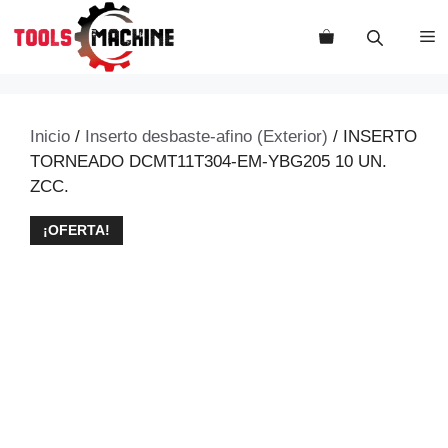
Saltar
al
M
contenido
Inicio
/
Inserto desbaste-afino (Exterior)
/ INSERTO
TORNEADO DCMT11T304-EM-YBG205 10 UN.
ZCC.
¡OFERTA!