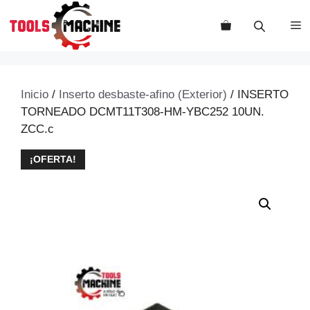
Saltar
al
M
contenido
Inicio
/
Inserto desbaste-afino (Exterior)
/ INSERTO
TORNEADO DCMT11T308-HM-YBC252 10UN.
ZCC.c
¡OFERTA!