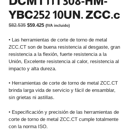
DCMT11T308-HM-
YBC252 10UN. ZCC.c
El
El
$
82.535
$
59.425
(IVA incluido)
precio
precio
original
actual
• Las herramientas de corte de torno de metal
era:
es:
ZCC.CT son de buena resistencia al desgaste, gran
$82.535.
$59.425.
resistencia a la flexión, fuerte resistencia a la
Unión, Excelente resistencia al calor, resistencia al
impacto y alta dureza.
• Herramientas de corte de torno de metal ZCC.CT
brinda larga vida de servicio y fácil de ensamblar,
sin grietas ni astillas.
• Especificación y precisión de las herramientas de
corte de torno de metal ZCC.CT cumple totalmente
con la norma ISO.