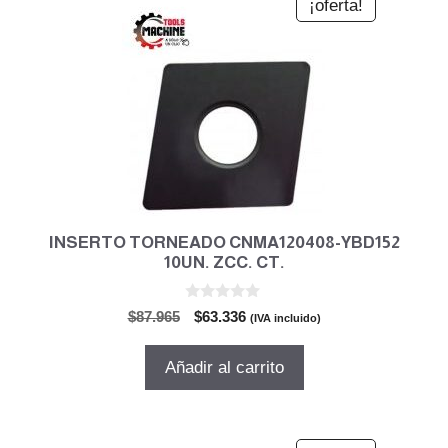
¡oferta!
INSERTO TORNEADO CNMA120408-YBD152
10UN. ZCC. CT.
0
El
El
$
87.965
$
63.336
(IVA incluido)
d
precio
precio
e
5
original
actual
Añadir al carrito
era:
es:
$87.965.
$63.336.