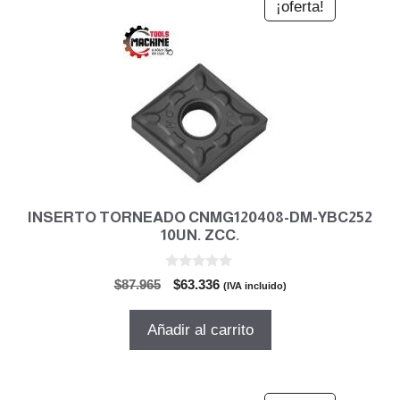
¡oferta!
INSERTO TORNEADO CNMG120408-DM-YBC252
10UN. ZCC.
0
El
El
$
87.965
$
63.336
(IVA incluido)
d
precio
precio
e
5
original
actual
Añadir al carrito
era:
es:
$87.965.
$63.336.