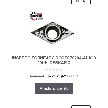
¡oferta!
INSERTO TORNEADO DCGT070204-AL K10
10UN. DESKAR C
0
El
El
$
106.881
$
72.679
(IVA incluido)
d
precio
precio
e
5
original
actual
Añadir al carrito
era:
es:
$106.881.
$72.679.