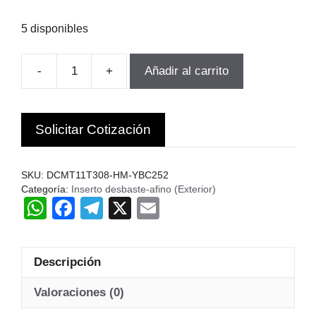
5 disponibles
-
+
Añadir al carrito
INSERTO
TORNEADO
DCMT11T308-
Solicitar Cotización
HM-
YBC252
10UN.
SKU:
DCMT11T308-HM-YBC252
ZCC.c
Categoría:
Inserto desbaste-afino (Exterior)
W
F
T
X
E
cantidad
h
a
el
m
at
c
e
ail
Descripción
s
e
gr
A
b
a
Valoraciones (0)