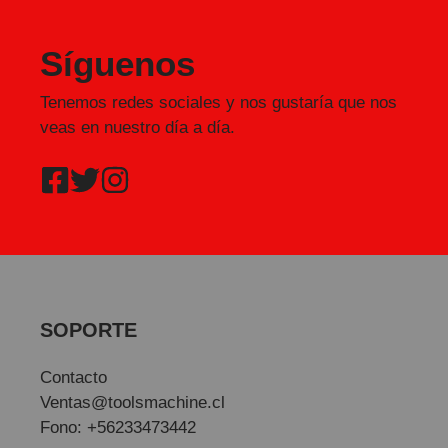
Síguenos
Tenemos redes sociales y nos gustaría que nos
veas en nuestro día a día.
SOPORTE
Contacto
Ventas@toolsmachine.cl
Fono: +56233473442