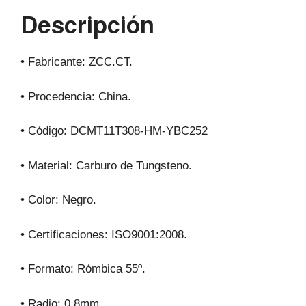
p
o
m
Descripción
p
o
k
• Fabricante: ZCC.CT.
• Procedencia: China.
• Código: DCMT11T308-HM-YBC252
• Material: Carburo de Tungsteno.
• Color: Negro.
• Certificaciones: ISO9001:2008.
• Formato: Rómbica 55º.
• Radio: 0,8mm.