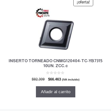
¡oferta!
INSERTO TORNEADO CNMG120404-TC-YB7315
10UN. ZCC.c
0
El
El
$
92.309
$
66.463
(IVA incluido)
d
precio
precio
e
5
original
actual
Añadir al carrito
era:
es:
$92.309.
$66.463.