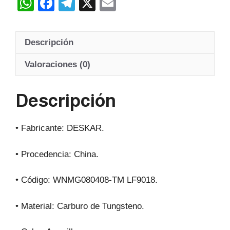
W
F
T
X
E
h
a
el
m
at
c
e
ail
Descripción
s
e
gr
A
b
a
Valoraciones (0)
p
o
m
Descripción
p
o
k
• Fabricante: DESKAR.
• Procedencia: China.
• Código: WNMG080408-TM LF9018.
• Material: Carburo de Tungsteno.