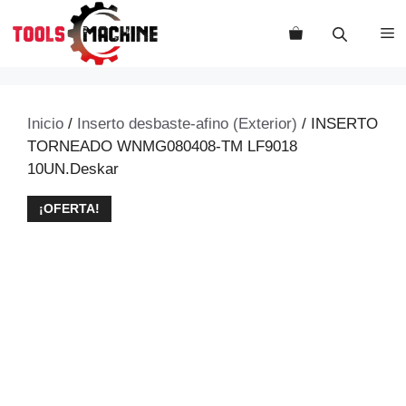
Saltar
al
M
contenido
Inicio
/
Inserto desbaste-afino (Exterior)
/ INSERTO
TORNEADO WNMG080408-TM LF9018
10UN.Deskar
¡OFERTA!