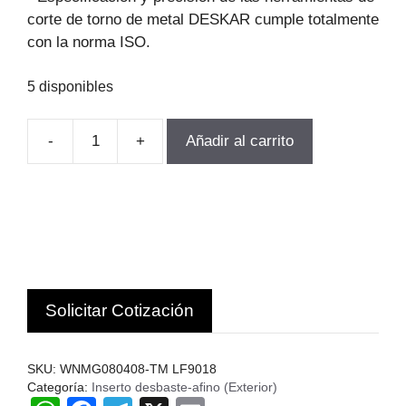
corte de torno de metal DESKAR cumple totalmente
con la norma ISO.
5 disponibles
-
+
Añadir al carrito
INSERTO
TORNEADO
WNMG080408-
TM
LF9018
10UN.Deskar
cantidad
Solicitar Cotización
SKU:
WNMG080408-TM LF9018
Categoría:
Inserto desbaste-afino (Exterior)