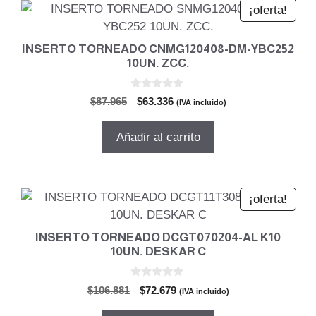
¡oferta!
INSERTO TORNEADO CNMG120408-DM-YBC252
10UN. ZCC.
0
El
El
$
87.965
$
63.336
(IVA incluido)
d
precio
precio
e
5
original
actual
Añadir al carrito
era:
es:
$87.965.
$63.336.
¡oferta!
INSERTO TORNEADO DCGT070204-AL K10
10UN. DESKAR C
0
El
El
$
106.881
$
72.679
(IVA incluido)
d
precio
precio
e
5