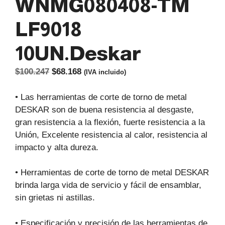
WNMG080408-TM
LF9018
10UN.Deskar
El
El
$
100.247
$
68.168
(IVA incluido)
precio
precio
original
actual
• Las herramientas de corte de torno de metal
era:
es:
DESKAR son de buena resistencia al desgaste,
$100.247.
$68.168.
gran resistencia a la flexión, fuerte resistencia a la
Unión, Excelente resistencia al calor, resistencia al
impacto y alta dureza.
• Herramientas de corte de torno de metal DESKAR
brinda larga vida de servicio y fácil de ensamblar,
sin grietas ni astillas.
• Especificación y precisión de las herramientas de