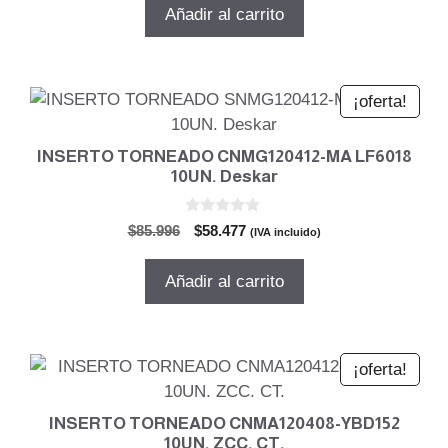
original
actual
Añadir al carrito
era:
es:
$106.881.
$72.679.
¡oferta!
INSERTO TORNEADO CNMG120412-MA LF6018
10UN. Deskar
0
El
El
$
85.996
$
58.477
(IVA incluido)
d
precio
precio
e
5
original
actual
Añadir al carrito
era:
es:
$85.996.
$58.477.
¡oferta!
INSERTO TORNEADO CNMA120408-YBD152
10UN. ZCC. CT.