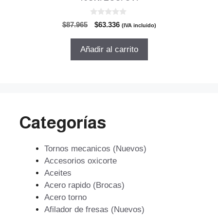
0
El
El
$
87.965
$
63.336
(IVA incluido)
d
precio
precio
e
5
original
actual
Añadir al carrito
era:
es:
$87.965.
$63.336.
Categorías
Tornos mecanicos (Nuevos)
Accesorios oxicorte
Aceites
Acero rapido (Brocas)
Acero torno
Afilador de fresas (Nuevos)