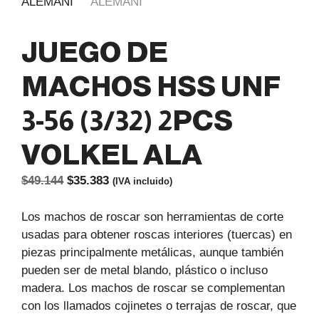
JUEGO DE
MACHOS HSS UNF
3-56 (3/32) 2PCS
VOLKEL ALA
El
El
$
49.144
$
35.383
(IVA incluido)
precio
precio
original
actual
Los machos de roscar son herramientas de corte
era:
es:
usadas para obtener roscas interiores (tuercas) en
$49.144.
$35.383.
piezas principalmente metálicas, aunque también
pueden ser de metal blando, plástico o incluso
madera. Los machos de roscar se complementan
con los llamados cojinetes o terrajas de roscar, que