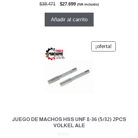
0
El
El
$
38.471
$
27.699
(IVA incluido)
d
precio
precio
e
5
original
actual
Añadir al carrito
era:
es:
$38.471.
$27.699.
¡oferta!
JUEGO DE MACHOS HSS UNF 8-36 (5/32) 2PCS
VOLKEL ALE