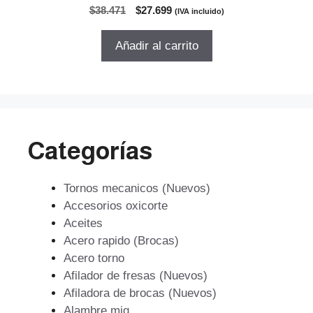
0
El
El
$
38.471
$
27.699
(IVA incluido)
d
precio
precio
e
5
original
actual
Añadir al carrito
era:
es:
$38.471.
$27.699.
Categorías
Tornos mecanicos (Nuevos)
Accesorios oxicorte
Aceites
Acero rapido (Brocas)
Acero torno
Afilador de fresas (Nuevos)
Afiladora de brocas (Nuevos)
Alambre mig