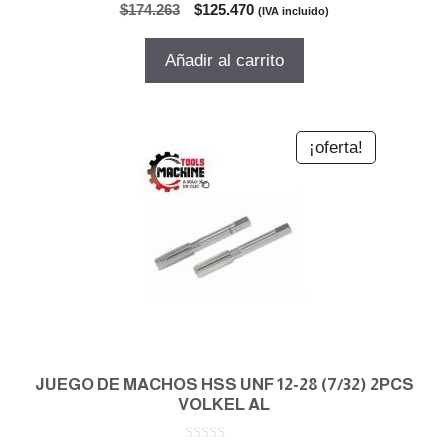
0
El
El
$
174.263
$
125.470
(IVA incluido)
d
precio
precio
e
5
original
actual
Añadir al carrito
era:
es:
$174.263.
$125.470.
¡oferta!
JUEGO DE MACHOS HSS UNF 12-28 (7/32) 2PCS
VOLKEL AL