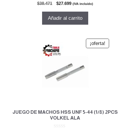
0
El
El
$
38.471
$
27.699
(IVA incluido)
d
precio
precio
e
5
original
actual
Añadir al carrito
era:
es:
$38.471.
$27.699.
¡oferta!
JUEGO DE MACHOS HSS UNF 5-44 (1/8) 2PCS
VOLKEL ALA