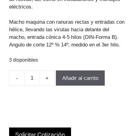
eléctricos.
Macho maquina con ranuras rectas y entradas con
hélice, llevando las virutas hacia delante del
macho, entrada cónica 4-5 hilos (DIN-Forma B).
Angulo de corte 12º % 14º, medido en el 3er hilo.
3 disponibles
-
+
Añadir al carrito
MACHO
MAQUINA
RECTO
DIN371
HSSE
BSW
1/4-
Solicitar Cotización
20