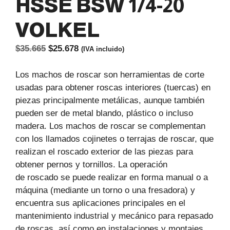
HSSE BSW 1/4-20
VOLKEL
El
El
$
35.665
$
25.678
(IVA incluido)
precio
precio
original
actual
Los machos de roscar son herramientas de corte
era:
es:
usadas para obtener roscas interiores (tuercas) en
$35.665.
$25.678.
piezas principalmente metálicas, aunque también
pueden ser de metal blando, plástico o incluso
madera. Los machos de roscar se complementan
con los llamados cojinetes o terrajas de roscar, que
realizan el roscado exterior de las piezas para
obtener pernos y tornillos. La operación
de roscado se puede realizar en forma manual o a
máquina (mediante un torno o una fresadora) y
encuentra sus aplicaciones principales en el
mantenimiento industrial y mecánico para repasado
de roscas, así como en instalaciones y montajes