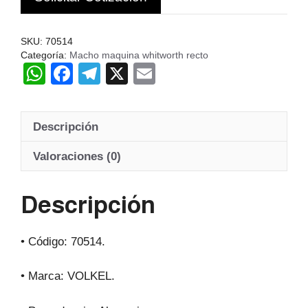
VOLKEL
cantidad
SKU:
70514
Categoría:
Macho maquina whitworth recto
W
F
T
X
E
h
a
el
m
at
c
e
ail
Descripción
s
e
gr
A
b
a
Valoraciones (0)
p
o
m
Descripción
p
o
k
• Código: 70514.
• Marca: VOLKEL.