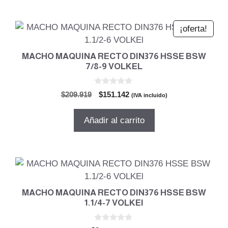
$89.147.
$64.186.
¡oferta!
MACHO MAQUINA RECTO DIN376 HSSE BSW
7/8-9 VOLKEL
0
El
El
$
209.919
$
151.142
(IVA incluido)
d
precio
precio
e
5
original
actual
Añadir al carrito
era:
es:
$209.919.
$151.142.
MACHO MAQUINA RECTO DIN376 HSSE BSW
1.1/4-7 VOLKEl
0