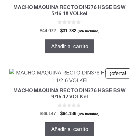
MACHO MAQUINA RECTO DIN376 HSSE BSW
5/16-18 VOLkel
0
El
El
$
44.072
$
31.732
(IVA incluido)
d
precio
precio
e
5
original
actual
Añadir al carrito
era:
es:
$44.072.
$31.732.
¡oferta!
MACHO MAQUINA RECTO DIN376 HSSE BSW
9/16-12 VOLKel
0
El
El
$
89.147
$
64.186
(IVA incluido)
d
precio
precio
e
5
original
actual
Añadir al carrito
era:
es: