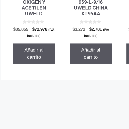
OXIGEN Y
959-L-9/16
ACETILEN
UWELD CHINA
UWELD
XT95AA
0
0
El
El
El
El
$
85.855
$
72.976
$
3.272
$
2.781
(IVA
(IVA
d
d
precio
precio
precio
precio
e
e
incluido)
incluido)
5
5
original
actual
original
actual
era:
es:
era:
es:
Añadir al
Añadir al
$85.855.
$72.976.
$3.272.
$2.781.
carrito
carrito