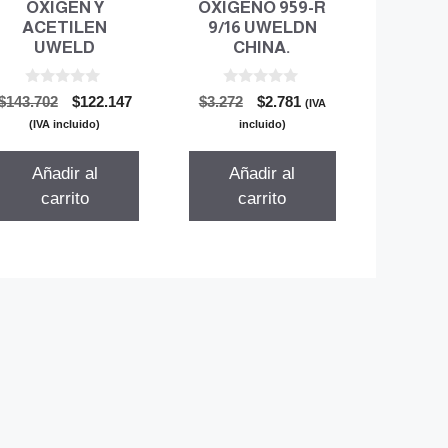
OXIGEN Y
OXIGENO 959-R
ACETILEN
9/16 UWELDN
UWELD
CHINA.
0
0
El
El
El
El
$
143.702
$
122.147
$
3.272
$
2.781
(IVA
d
d
precio
precio
precio
precio
e
e
(IVA incluido)
incluido)
5
5
original
actual
original
actual
era:
es:
era:
es:
Añadir al
Añadir al
$143.702.
$122.147.
$3.272.
$2.781.
carrito
carrito