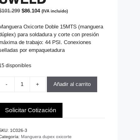
El
El
$
101.299
$
86.104
(IVA incluido)
precio
precio
original
actual
Manguera Oxicorte Doble 15MTS (manguera
era:
es:
dúplex) para soldadura y corte con presión
$101.299.
$86.104.
máxima de trabajo: 44 PSI. Conexiones
selladas por empaquetadura
15 disponibles
-
+
Añadir al carrito
MANGUERA
DUPLEX
1/4
Solicitar Cotización
15MT
OXIGEN
Y
SKU:
1C026-3
ACETILEN
Categoría:
Manguera dupex oxicorte