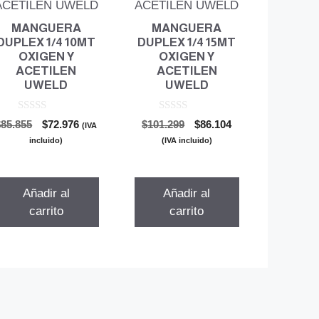
MANGUERA
MANGUERA
DUPLEX 1/4 10MT
DUPLEX 1/4 15MT
OXIGEN Y
OXIGEN Y
ACETILEN
ACETILEN
UWELD
UWELD
0
0
El
El
El
El
$
85.855
$
72.976
$
101.299
$
86.104
(IVA
d
d
precio
precio
precio
precio
e
e
incluido)
(IVA incluido)
5
5
original
actual
original
actual
era:
es:
era:
es:
$85.855.
$72.976.
$101.299.
$86.104.
Añadir al
Añadir al
carrito
carrito