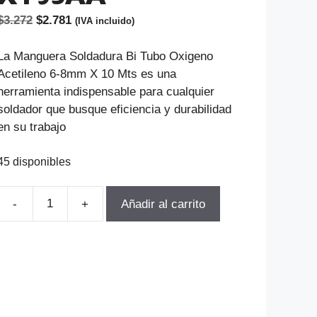
El
El
$
3.272
$
2.781
(IVA incluido)
precio
precio
original
actual
La Manguera Soldadura Bi Tubo Oxigeno
era:
es:
Acetileno 6-8mm X 10 Mts es una
$3.272.
$2.781.
herramienta indispensable para cualquier
soldador que busque eficiencia y durabilidad
en su trabajo
45 disponibles
Añadir al carrito
TUERCA
MANGUERA
GAS
959-
L-
9/16