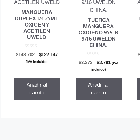
MANGUERA
DUPLEX 1/4 25MT
TUERCA
OXIGEN Y
MANGUERA
ACETILEN
OXIGENO 959-R
UWELD
9/16 UWELDN
CHINA.
0
El
El
$
143.702
$
122.147
d
0
precio
precio
e
(IVA incluido)
El
El
$
3.272
$
2.781
(IVA
d
5
original
actual
precio
precio
e
incluido)
5
era:
es:
original
actual
$143.702.
$122.147.
era:
es:
Añadir al
Añadir al
$3.272.
$2.781.
carrito
carrito