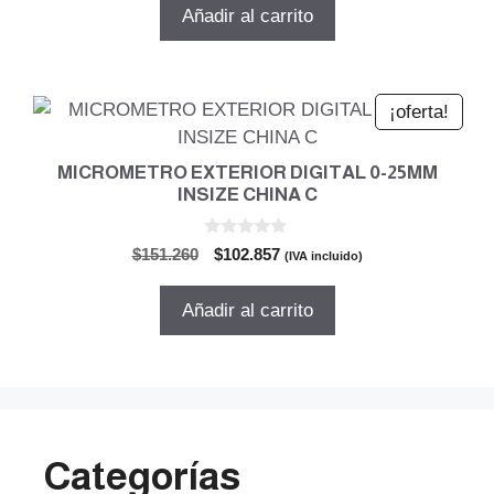
original
actual
Añadir al carrito
era:
es:
$301.665.
$205.131.
¡oferta!
MICROMETRO EXTERIOR DIGITAL 0-25MM
INSIZE CHINA C
0
El
El
$
151.260
$
102.857
(IVA incluido)
d
precio
precio
e
5
original
actual
Añadir al carrito
era:
es:
$151.260.
$102.857.
Categorías