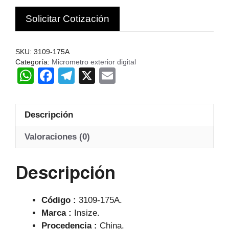
CHINA
Solicitar Cotización
cantidad
SKU:
3109-175A
Categoría:
Micrometro exterior digital
W
F
T
X
E
h
a
el
m
at
c
e
ail
Descripción
s
e
gr
A
b
a
Valoraciones (0)
p
o
m
Descripción
p
o
k
Código :
3109-175A.
Marca :
Insize.
Procedencia :
China.