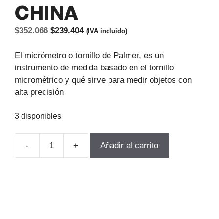
CHINA
El
El
$
352.066
$
239.404
(IVA incluido)
precio
precio
original
actual
El micrómetro o tornillo de Palmer, es un
era:
es:
instrumento de medida basado en el tornillo
$352.066.
$239.404.
micrométrico y qué sirve para medir objetos con
alta precisión
3 disponibles
-
+
Añadir al carrito
MICROMETRO
EXTERIOR
DIGITAL
150-
175MM
INSIZE