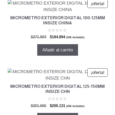
¡oferta!
MICROMETRO EXTERIOR DIGITAL 100-125MM
INSIZE CHINA
0
El
El
$
271.903
$
184.894
(IVA incluido)
d
precio
precio
e
5
original
actual
Añadir al carrito
era:
es:
$271.903.
$184.894.
¡oferta!
MICROMETRO EXTERIOR DIGITAL 125-150MM
INSIZE CHN
0
El
El
$
301.665
$
205.131
(IVA incluido)
d
precio
precio
e
5