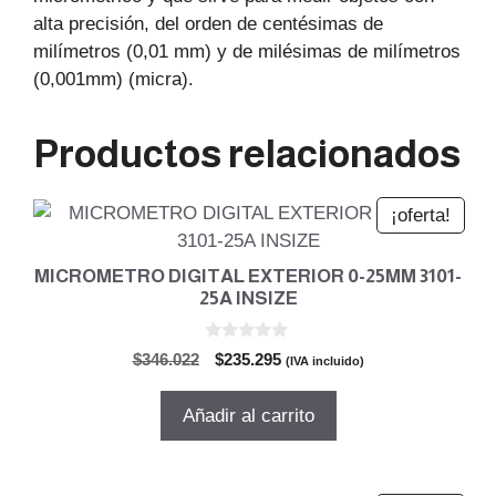
alta precisión, del orden de centésimas de
milímetros (0,01 mm) y de milésimas de milímetros
(0,001mm) (micra).
Productos relacionados
¡oferta!
MICROMETRO DIGITAL EXTERIOR 0-25MM 3101-
25A INSIZE
0
El
El
$
346.022
$
235.295
(IVA incluido)
d
precio
precio
e
5
original
actual
Añadir al carrito
era:
es:
$346.022.
$235.295.