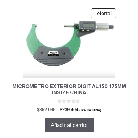
¡oferta!
MICROMETRO EXTERIOR DIGITAL 150-175MM
INSIZE CHINA
0
El
El
$
352.066
$
239.404
(IVA incluido)
d
precio
precio
e
5
original
actual
Añadir al carrito
era:
es:
$352.066.
$239.404.