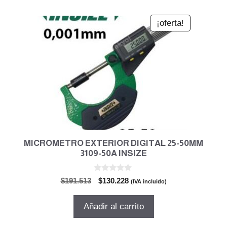
¡oferta!
MICROMETRO EXTERIOR DIGITAL 25-50MM
3109-50A INSIZE
0
El
El
$
191.513
$
130.228
(IVA incluido)
d
precio
precio
e
5
original
actual
Añadir al carrito
era:
es:
$191.513.
$130.228.