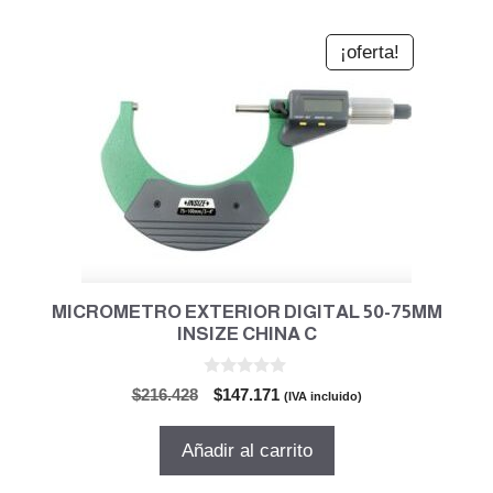
¡oferta!
MICROMETRO EXTERIOR DIGITAL 50-75MM
INSIZE CHINA C
0
El
El
$
216.428
$
147.171
(IVA incluido)
d
precio
precio
e
5
original
actual
Añadir al carrito
era:
es:
$216.428.
$147.171.