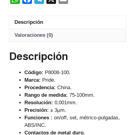
cantidad
h
a
el
m
at
c
e
ail
Descripción
s
e
gr
A
b
a
Valoraciones (0)
p
o
m
Descripción
p
o
k
Código:
P8008-100.
Marca:
Pride.
Procedencia:
China.
Rango de medida:
75-100mm.
Resolución:
0,001mm.
Precisión:
± 3µm.
Funciones :
on/off, set, métrico-pulgadas,
ABS/INC.
Contactos de metal duro.