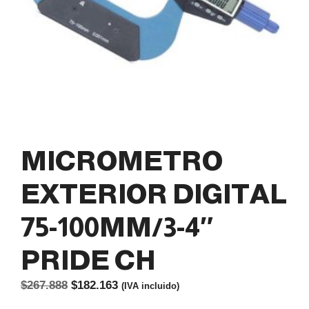
MICROMETRO
EXTERIOR DIGITAL
75-100MM/3-4″
PRIDE CH
El
El
$
267.888
$
182.163
(IVA incluido)
precio
precio