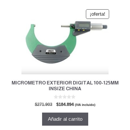
¡oferta!
MICROMETRO EXTERIOR DIGITAL 100-125MM
INSIZE CHINA
0
El
El
$
271.903
$
184.894
(IVA incluido)
d
precio
precio
e
5
original
actual
Añadir al carrito
era:
es:
$271.903.
$184.894.