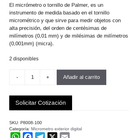
original
actual
El micrómetro o tornillo de Palmer, es un
era:
es:
instrumento de medida basado en el tornillo
$267.888.
$182.163.
micrométrico y que sirve para medir objetos con
alta precisión, del orden de centésimas de
milímetros (0,01 mm) y de milésimas de milímetros
(0,001mm) (micra).
2 disponibles
-
+
Añadir al carrito
MICROMETRO
EXTERIOR
DIGITAL
Solicitar Cotización
75-
100MM/3-
4"
SKU:
P8008-100
PRIDE
Categoría:
Micrometro exterior digital
W
F
T
X
E
CH