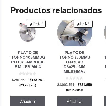
Productos relacionados
¡oferta!
¡oferta!
PLATO DE
PLATO DE
TORNO 100MM 3G
TORNO 250MM 3
INTERCAMBIABL
GARRAS
E MILESIMA C
D8=25.4MM
MILESIMAc
0
El
El
$
241.362
$
173.781
d
0
El
El
precio
precio
$
1.002.581
$
721.858
e
(IVA incluido)
d
5
precio
precio
original
actual
e
(IVA incluido)
5
original
actual
era:
es:
era:
es:
$241.362.
$173.781.
Añadir al
Añadir al
$1.002.581.
$721.858