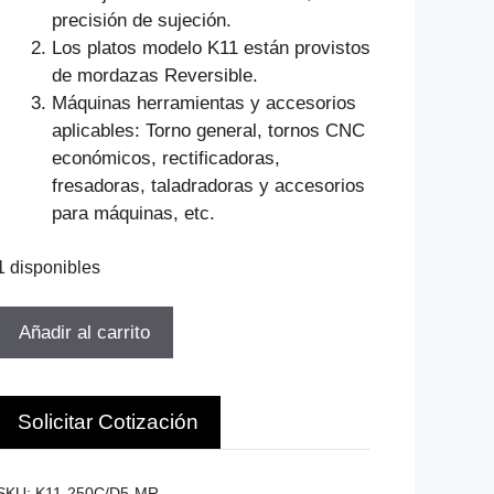
precisión de sujeción.
Los platos modelo K11 están provistos
de mordazas Reversible.
Máquinas herramientas y accesorios
aplicables: Torno general, tornos CNC
económicos, rectificadoras,
fresadoras, taladradoras y accesorios
para máquinas, etc.
1 disponibles
PLATO
Añadir al carrito
DE
TORNO
250MM
Solicitar Cotización
3G
D5=19.05MM
MILESIMA
SKU:
K11-250C/D5-MR