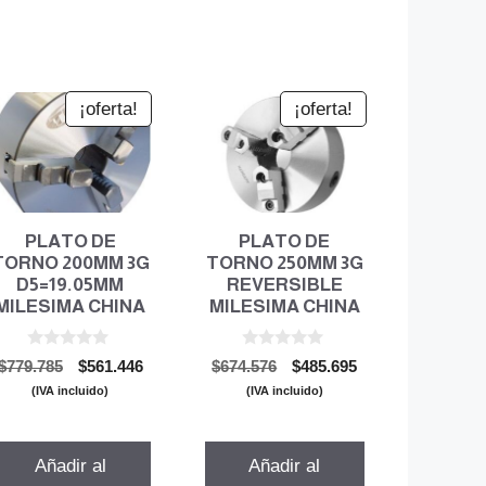
¡oferta!
¡oferta!
PLATO DE
PLATO DE
TORNO 200MM 3G
TORNO 250MM 3G
D5=19.05MM
REVERSIBLE
MILESIMA CHINA
MILESIMA CHINA
0
0
El
El
El
El
$
779.785
$
561.446
$
674.576
$
485.695
d
d
precio
precio
precio
precio
e
e
(IVA incluido)
(IVA incluido)
5
5
original
actual
original
actual
era:
es:
era:
es:
$779.785.
$561.446.
$674.576.
$485.695.
Añadir al
Añadir al
.