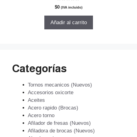
0
$
0
(IVA incluido)
d
e
5
Añadir al carrito
Categorías
Tornos mecanicos (Nuevos)
Accesorios oxicorte
Aceites
Acero rapido (Brocas)
Acero torno
Afilador de fresas (Nuevos)
Afiladora de brocas (Nuevos)