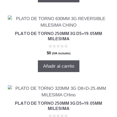
$2.092.424.
$1.506.546.
PLATO DE TORNO 250MM 3G D5=19.05MM
MILESIMA
0
$
0
(IVA incluido)
d
e
5
Añadir al carrito
PLATO DE TORNO 250MM 3G D5=19.05MM
MILESIMA