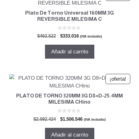
Plato De Torno Universal 160MM 3G
REVERSIBLE MILESIMA C
0
El
El
$
462.522
$
333.016
(IVA incluido)
d
precio
precio
e
5
original
actual
Añadir al carrito
era:
es:
$462.522.
$333.016.
¡oferta!
PLATO DE TORNO 320MM 3G D8=D-25.4MM
MILESIMA CHino
0
El
El
$
2.092.424
$
1.506.546
(IVA incluido)
d
precio
precio
e
5
original
actual
Añadir al carrito
era:
es: