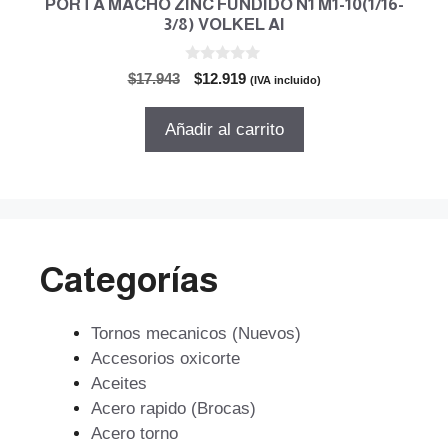
PORTA MACHO ZINC FUNDIDO N1 M1-10(1/16-
3/8) VOLKEL Al
0
El
El
$
17.943
$
12.919
(IVA incluido)
d
precio
precio
e
5
original
actual
Añadir al carrito
era:
es:
$17.943.
$12.919.
Categorías
Tornos mecanicos (Nuevos)
Accesorios oxicorte
Aceites
Acero rapido (Brocas)
Acero torno