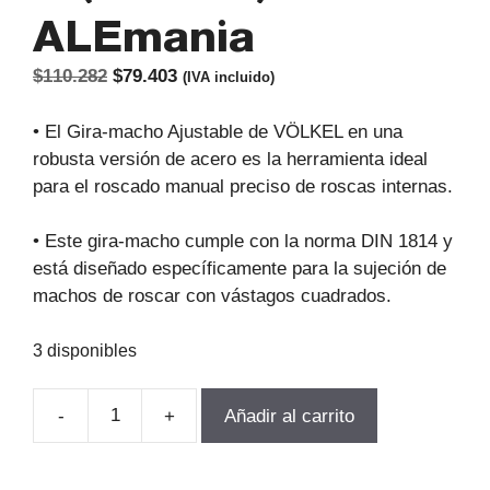
ALEmania
El
El
$
110.282
$
79.403
(IVA incluido)
precio
precio
original
actual
• El Gira-macho Ajustable de VÖLKEL en una
era:
es:
robusta versión de acero es la herramienta ideal
$110.282.
$79.403.
para el roscado manual preciso de roscas internas.
• Este gira-macho cumple con la norma DIN 1814 y
está diseñado específicamente para la sujeción de
machos de roscar con vástagos cuadrados.
3 disponibles
-
+
Añadir al carrito
PORTA
MACHO
ACERO