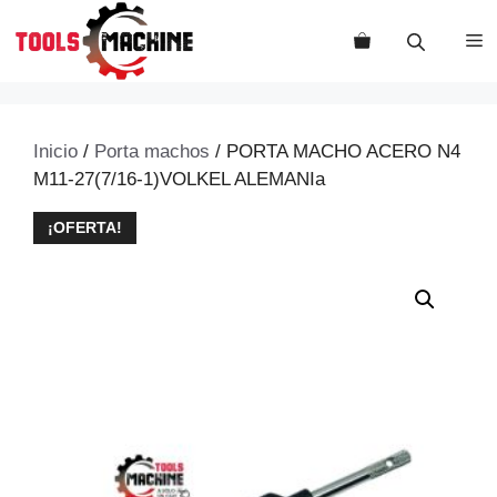
Saltar
al
M
contenido
Inicio
/
Porta machos
/ PORTA MACHO ACERO N4
M11-27(7/16-1)VOLKEL ALEMANIa
¡OFERTA!