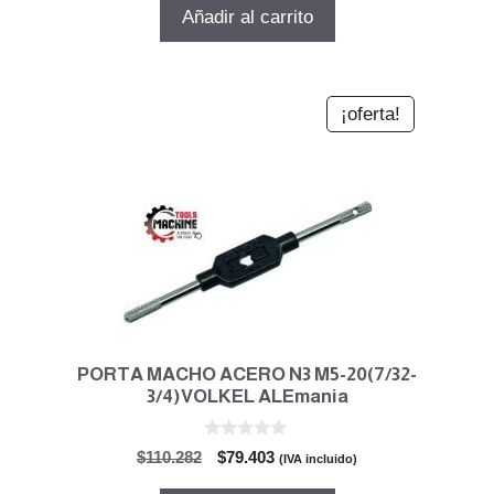
5
original
actual
Añadir al carrito
era:
es:
$28.038.
$20.187.
¡oferta!
PORTA MACHO ACERO N3 M5-20(7/32-
3/4)VOLKEL ALEmania
0
El
El
$
110.282
$
79.403
(IVA incluido)
d
precio
precio
e