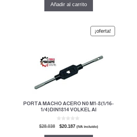
original
actual
Añadir al carrito
era:
es:
$32.146.
$23.145.
¡oferta!
PORTA MACHO ACERO N0 M1-8(1/16-
1/4)DIN1814 VOLKEL Al
0
El
El
$
28.038
$
20.187
(IVA incluido)
d
precio
precio
e