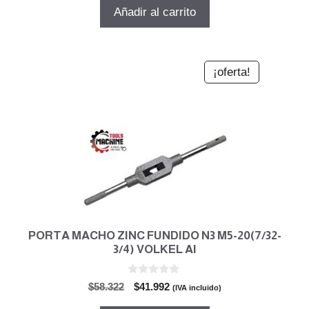
5
original
actual
Añadir al carrito
era:
es:
$110.282.
$79.403.
¡oferta!
PORTA MACHO ZINC FUNDIDO N3 M5-20(7/32-
3/4) VOLKEL Al
0
El
El
$
58.322
$
41.992
(IVA incluido)
d
precio
precio
e