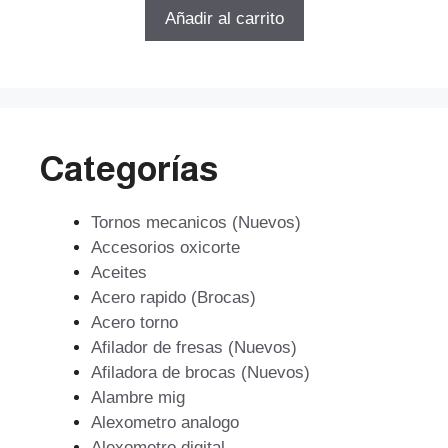
5
original
actual
Añadir al carrito
era:
es:
$58.322.
$41.992.
Categorías
Tornos mecanicos (Nuevos)
Accesorios oxicorte
Aceites
Acero rapido (Brocas)
Acero torno
Afilador de fresas (Nuevos)
Afiladora de brocas (Nuevos)
Alambre mig
Alexometro analogo
Alexometro digital