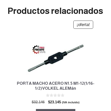
Productos relacionados
¡oferta!
PORTA MACHO ACERO N1.5 M1-12(1/16-
1/2)VOLKEL ALEMán
0
El
El
$
32.146
$
23.145
(IVA incluido)
d
precio
precio
e
5