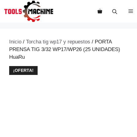
Saltar
al
M
contenido
Inicio
/
Torcha tig wp17 y repuestos
/ PORTA
PRENSA TIG 3/32 WP17/WP26 (25 UNIDADES)
HuaRu
¡OFERTA!