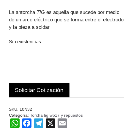
precio
precio
original
actual
La antorcha
TIG
es aquella que sucede por medio
era:
es:
de un arco eléctrico que se forma entre el electrodo
$53.660.
$45.610.
y la pieza a soldar
Sin existencias
Solicitar Cotización
SKU:
10N32
Categoría:
Torcha tig wp17 y repuestos
W
F
T
X
E
h
a
el
m