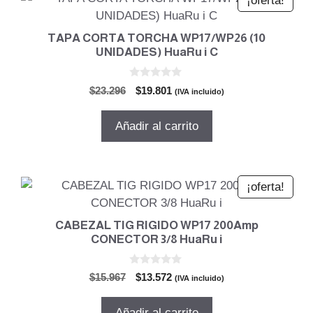
¡oferta!
TAPA CORTA TORCHA WP17/WP26 (10
UNIDADES) HuaRu i C
0
El
El
$
23.296
$
19.801
(IVA incluido)
d
precio
precio
e
5
original
actual
Añadir al carrito
era:
es:
$23.296.
$19.801.
¡oferta!
CABEZAL TIG RIGIDO WP17 200Amp
CONECTOR 3/8 HuaRu i
0
El
El
$
15.967
$
13.572
(IVA incluido)
d
precio
precio
e
5
original
actual
Añadir al carrito