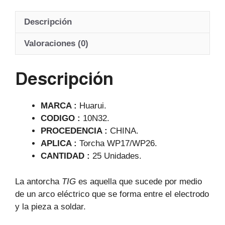
at
c
e
ail
Descripción
s
e
gr
A
b
a
Valoraciones (0)
p
o
m
Descripción
p
o
k
MARCA :
Huarui.
CODIGO :
10N32.
PROCEDENCIA :
CHINA.
APLICA :
Torcha WP17/WP26.
CANTIDAD :
25 Unidades.
La antorcha
TIG
es aquella que sucede por medio
de un arco eléctrico que se forma entre el electrodo
y la pieza a soldar.