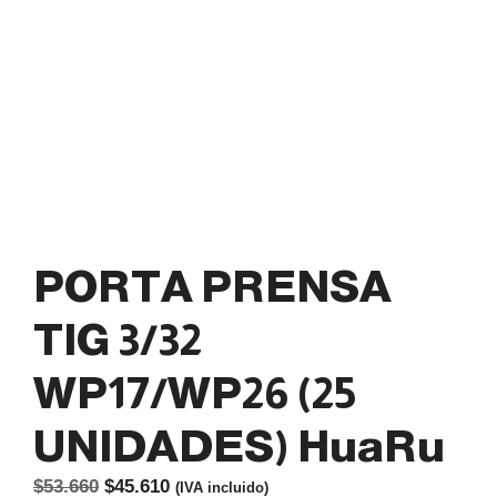
PORTA PRENSA
TIG 3/32
WP17/WP26 (25
UNIDADES) HuaRu
El
El
$
53.660
$
45.610
(IVA incluido)