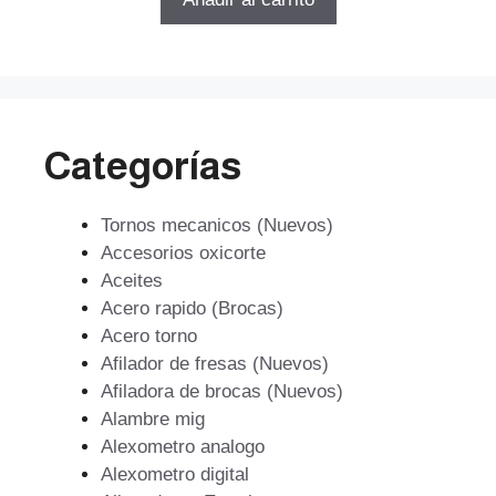
era:
es:
$15.967.
$13.572.
Categorías
Tornos mecanicos (Nuevos)
Accesorios oxicorte
Aceites
Acero rapido (Brocas)
Acero torno
Afilador de fresas (Nuevos)
Afiladora de brocas (Nuevos)
Alambre mig
Alexometro analogo
Alexometro digital