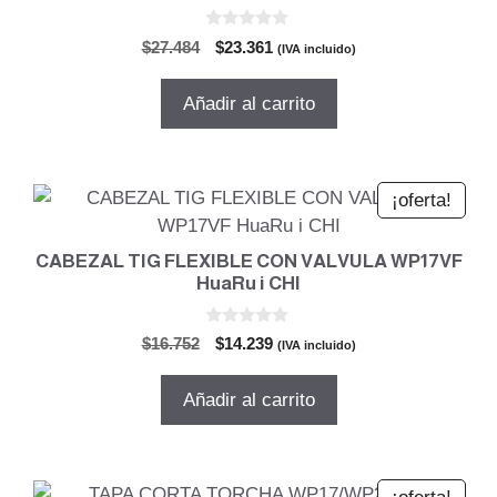
0
El
El
$
27.484
$
23.361
(IVA incluido)
d
precio
precio
e
5
original
actual
Añadir al carrito
era:
es:
$27.484.
$23.361.
¡oferta!
CABEZAL TIG FLEXIBLE CON VALVULA WP17VF
HuaRu i CHI
0
El
El
$
16.752
$
14.239
(IVA incluido)
d
precio
precio
e
5
original
actual
Añadir al carrito
era:
es:
$16.752.
$14.239.