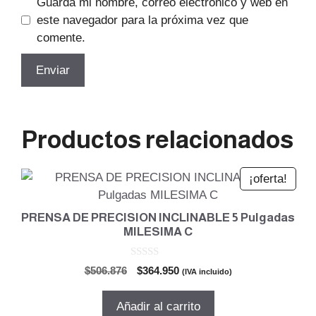
Guarda mi nombre, correo electrónico y web en
este navegador para la próxima vez que
comente.
Productos relacionados
¡oferta!
PRENSA DE PRECISION INCLINABLE 5 Pulgadas
MILESIMA C
0
El
El
$
506.876
$
364.950
(IVA incluido)
d
precio
precio
e
5
original
actual
Añadir al carrito
era:
es: