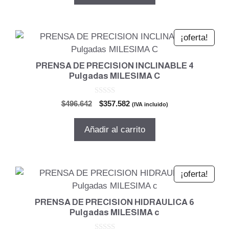
$506.876.
$364.950.
¡oferta!
PRENSA DE PRECISION INCLINABLE 4
Pulgadas MILESIMA C
0
El
El
$
496.642
$
357.582
(IVA incluido)
d
precio
precio
e
5
original
actual
Añadir al carrito
era:
es:
$496.642.
$357.582.
¡oferta!
PRENSA DE PRECISION HIDRAULICA 6
Pulgadas MILESIMA c