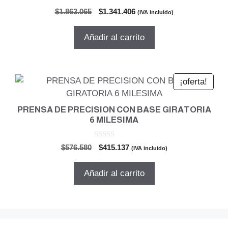
0
El
El
$
1.863.065
$
1.341.406
(IVA incluido)
d
precio
precio
e
5
original
actual
Añadir al carrito
era:
es:
$1.863.065.
$1.341.406.
¡oferta!
PRENSA DE PRECISION CON BASE GIRATORIA
6 MILESIMA
0
El
El
$
576.580
$
415.137
(IVA incluido)
d
precio
precio
e
5
original
actual
Añadir al carrito
era:
es:
$576.580.
$415.137.