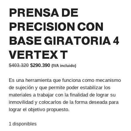
PRENSA DE
PRECISION CON
BASE GIRATORIA 4
VERTEX T
El
El
$
403.320
$
290.390
(IVA incluido)
precio
precio
original
actual
Es una herramienta que funciona como mecanismo
era:
es:
de sujeción y que permite poder estabilizar los
$403.320.
$290.390.
materiales a trabajar con la finalidad de lograr su
inmovilidad y colocarlos de la forma deseada para
lograr el objetivo propuesto.
1 disponibles