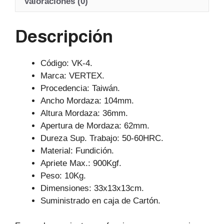
A
b
a
Valoraciones (0)
p
o
m
Descripción
p
o
k
Código: VK-4.
Marca: VERTEX.
Procedencia: Taiwán.
Ancho Mordaza: 104mm.
Altura Mordaza: 36mm.
Apertura de Mordaza: 62mm.
Dureza Sup. Trabajo: 50-60HRC.
Material: Fundición.
Apriete Max.: 900Kgf.
Peso: 10Kg.
Dimensiones: 33x13x13cm.
Suministrado en caja de Cartón.