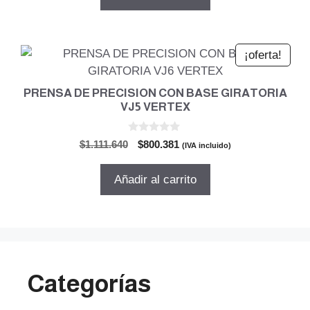
era:
es:
$1.217.366.
$876.503.
¡oferta!
PRENSA DE PRECISION CON BASE GIRATORIA
VJ5 VERTEX
0
El
El
$
1.111.640
$
800.381
(IVA incluido)
d
precio
precio
e
5
original
actual
Añadir al carrito
era:
es:
$1.111.640.
$800.381.
Categorías