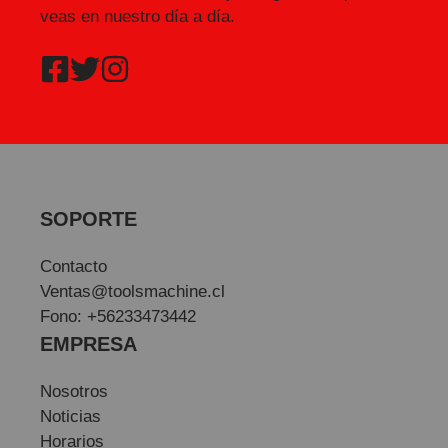
veas en nuestro día a día.
SOPORTE
Contacto
Ventas@toolsmachine.cl
Fono: +56233473442
EMPRESA
Nosotros
Noticias
Horarios