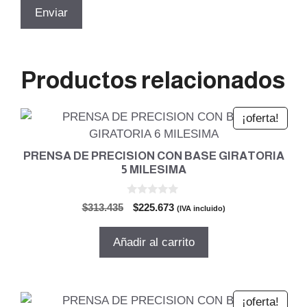
Productos relacionados
¡oferta!
PRENSA DE PRECISION CON BASE GIRATORIA
5 MILESIMA
0
El
El
$
313.435
$
225.673
(IVA incluido)
d
precio
precio
e
5
original
actual
Añadir al carrito
era:
es:
$313.435.
$225.673.
¡oferta!