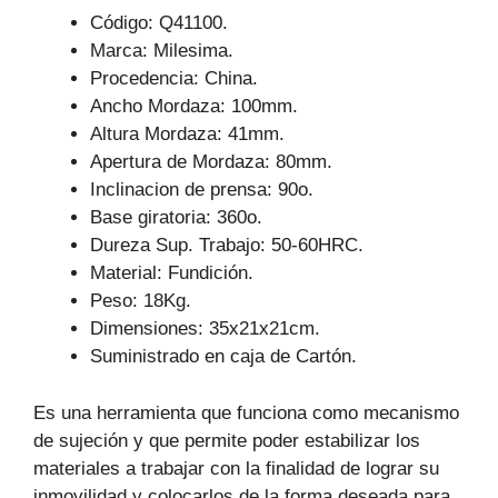
k
Código: Q41100.
Marca: Milesima.
Procedencia: China.
Ancho Mordaza: 100mm.
Altura Mordaza: 41mm.
Apertura de Mordaza: 80mm.
Inclinacion de prensa: 90o.
Base giratoria: 360o.
Dureza Sup. Trabajo: 50-60HRC.
Material: Fundición.
Peso: 18Kg.
Dimensiones: 35x21x21cm.
Suministrado en caja de Cartón.
Es una herramienta que funciona como mecanismo
de sujeción y que permite poder estabilizar los
materiales a trabajar con la finalidad de lograr su
inmovilidad y colocarlos de la forma deseada para