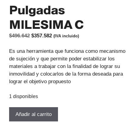
Pulgadas
MILESIMA C
El
El
$
496.642
$
357.582
(IVA incluido)
precio
precio
original
actual
Es una herramienta que funciona como mecanismo
era:
es:
de sujeción y que permite poder estabilizar los
$496.642.
$357.582.
materiales a trabajar con la finalidad de lograr su
inmovilidad y colocarlos de la forma deseada para
lograr el objetivo propuesto
1 disponibles
PRENSA
Añadir al carrito
DE
PRECISION
INCLINABLE