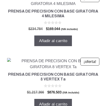
PRENSA DE PRECISION CON BASE GIRATORIA
4 MILESIMA
0
El
El
$
234.784
$
169.044
(IVA incluido)
d
precio
precio
e
5
original
actual
Añadir al carrito
era:
es:
$234.784.
$169.044.
¡oferta!
PRENSA DE PRECISION CON BASE GIRATORIA
8 VERTEX Ta
0
El
El
$
1.217.366
$
876.503
(IVA incluido)
d
precio
precio
e
5
original
actual
Añadir al carrito