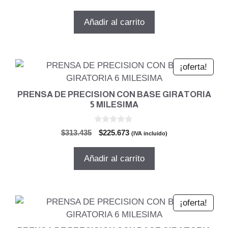
d
precio
precio
e
5
original
actual
Añadir al carrito
era:
es:
$403.320.
$290.390.
¡oferta!
PRENSA DE PRECISION CON BASE GIRATORIA
5 MILESIMA
0
El
El
$
313.435
$
225.673
(IVA incluido)
d
precio
precio
e
5
original
actual
Añadir al carrito
era:
es:
$313.435.
$225.673.
¡oferta!