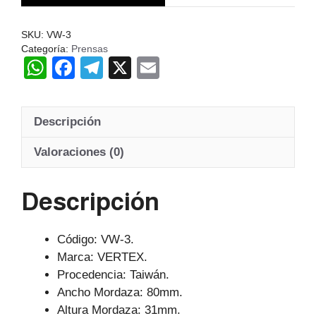
SKU:
VW-3
Categoría:
Prensas
W
F
T
X
E
h
a
el
m
at
c
e
ail
Descripción
s
e
gr
A
b
a
Valoraciones (0)
p
o
m
Descripción
p
o
k
Código: VW-3.
Marca: VERTEX.
Procedencia: Taiwán.
Ancho Mordaza: 80mm.
Altura Mordaza: 31mm.