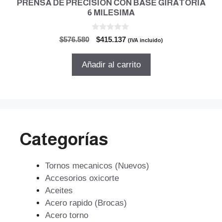
PRENSA DE PRECISION CON BASE GIRATORIA
6 MILESIMA
0
El
El
$
576.580
$
415.137
(IVA incluido)
d
precio
precio
e
5
original
actual
Añadir al carrito
era:
es:
$576.580.
$415.137.
Categorías
Tornos mecanicos (Nuevos)
Accesorios oxicorte
Aceites
Acero rapido (Brocas)
Acero torno