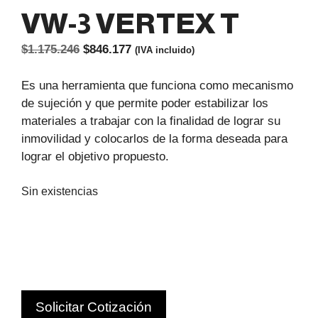
VW-3 VERTEX T
El
El
$
1.175.246
$
846.177
(IVA incluido)
precio
precio
original
actual
Es una herramienta que funciona como mecanismo
era:
es:
de sujeción y que permite poder estabilizar los
$1.175.246.
$846.177.
materiales a trabajar con la finalidad de lograr su
inmovilidad y colocarlos de la forma deseada para
lograr el objetivo propuesto.
Sin existencias
Solicitar Cotización