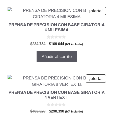
¡oferta!
PRENSA DE PRECISION CON BASE GIRATORIA
4 MILESIMA
0
El
El
$
234.784
$
169.044
(IVA incluido)
d
precio
precio
e
5
original
actual
Añadir al carrito
era:
es:
$234.784.
$169.044.
¡oferta!
PRENSA DE PRECISION CON BASE GIRATORIA
4 VERTEX T
0
El
El
$
403.320
$
290.390
(IVA incluido)