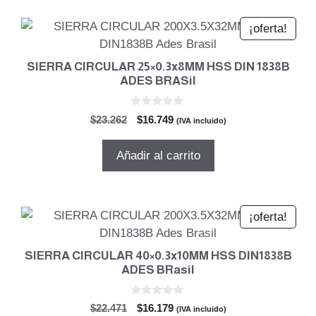
¡oferta!
SIERRA CIRCULAR 25×0.3x8MM HSS DIN 1838B
ADES BRASil
0
El
El
$
23.262
$
16.749
(IVA incluido)
d
precio
precio
e
5
original
actual
Añadir al carrito
era:
es:
$23.262.
$16.749.
¡oferta!
SIERRA CIRCULAR 40×0.3x10MM HSS DIN1838B
ADES BRasil
0
El
El
$
22.471
$
16.179
(IVA incluido)
d