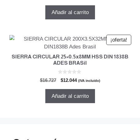
precio
precio
e
5
original
actual
Añadir al carrito
era:
es:
$22.471.
$16.179.
¡oferta!
SIERRA CIRCULAR 25×0.5x8MM HSS DIN 1838B
ADES BRASil
0
El
El
$
16.727
$
12.044
(IVA incluido)
d
precio
precio
e
5
original
actual
Añadir al carrito
era:
es:
$16.727.
$12.044.