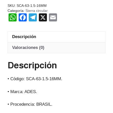
ADES
SKU:
SCA-63-1.5-16MM
BRasil
Categoría:
Sierra circular
W
F
T
X
E
cantidad
h
a
el
m
at
c
e
ail
Descripción
s
e
gr
A
b
a
Valoraciones (0)
p
o
m
Descripción
p
o
k
• Código: SCA-63-1.5-16MM.
• Marca: ADES.
• Procedencia: BRASIL.