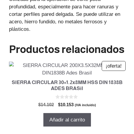
profundidad, especialmente para hacer ranuras y
cortar perfiles pared delgada. Se puede utilizar en
acero, hierro fundido, no metales ferrosos y
plásticos.
Productos relacionados
¡oferta!
SIERRA CIRCULAR 30×1.2x8MM HSS DIN 1838B
ADES BRASil
0
El
El
$
14.102
$
10.153
(IVA incluido)
d
precio
precio
e
5
original
actual
Añadir al carrito
era:
es:
$14.102.
$10.153.