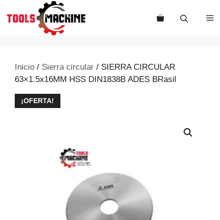
Saltar
al
M
contenido
Inicio
/
Sierra circular
/ SIERRA CIRCULAR
63×1.5x16MM HSS DIN1838B ADES BRasil
¡OFERTA!