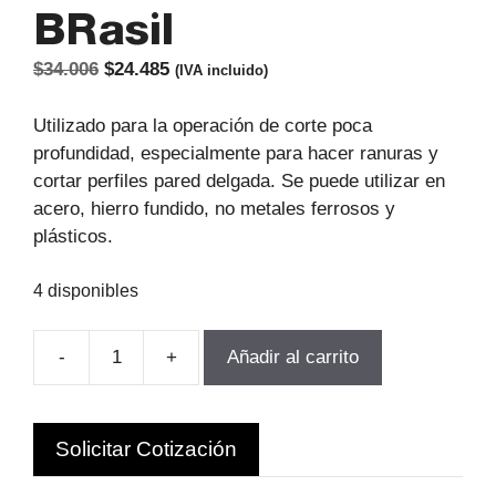
BRasil
El
El
$
34.006
$
24.485
(IVA incluido)
precio
precio
original
actual
Utilizado para la operación de corte poca
era:
es:
profundidad, especialmente para hacer ranuras y
$34.006.
$24.485.
cortar perfiles pared delgada. Se puede utilizar en
acero, hierro fundido, no metales ferrosos y
plásticos.
4 disponibles
-
+
Añadir al carrito
SIERRA
CIRCULAR
63x1.5x16MM
Solicitar Cotización
HSS
DIN1838B