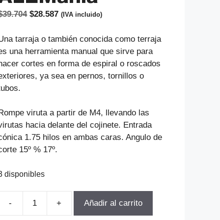
El
El
$
39.704
$
28.587
(IVA incluido)
precio
precio
original
actual
Una tarraja o también conocida como terraja
era:
es:
es una herramienta manual que sirve para
$39.704.
$28.587.
hacer cortes en forma de espiral o roscados
exteriores, ya sea en pernos, tornillos o
tubos.
Rompe viruta a partir de M4, llevando las
virutas hacia delante del cojinete. Entrada
cónica 1.75 hilos en ambas caras. Angulo de
corte 15º % 17º.
3 disponibles
Añadir al carrito
TERRAJA