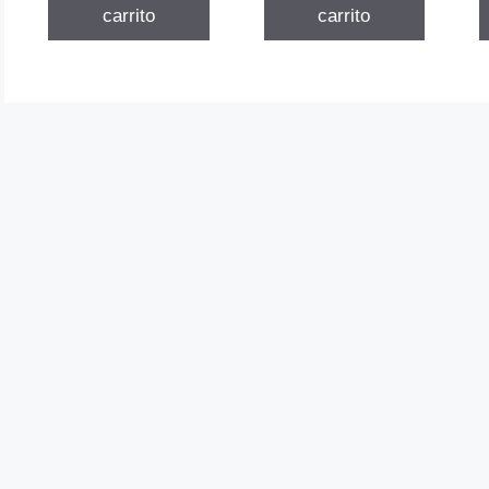
$74.028.
$53.301.
carrito
carrito