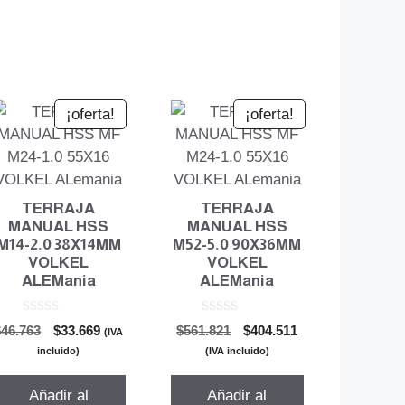
¡oferta!
¡oferta!
TERRAJA
TERRAJA
MANUAL HSS
MANUAL HSS
M14-2.0 38X14MM
M52-5.0 90X36MM
VOLKEL
VOLKEL
ALEMania
ALEMania
0
0
El
El
El
El
$
46.763
$
33.669
$
561.821
$
404.511
(IVA
d
d
precio
precio
precio
precio
e
e
incluido)
(IVA incluido)
5
5
original
actual
original
actual
era:
es:
era:
es:
Añadir al
Añadir al