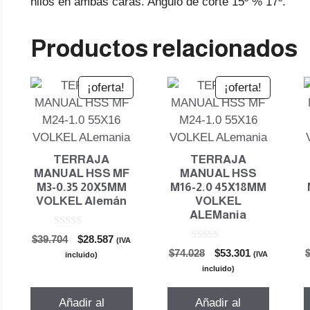
hilos en ambas caras. Angulo de corte 15º % 17º.
Productos relacionados
¡oferta!
¡oferta!
TERRAJA
TERRAJA
MANUAL HSS MF
MANUAL HSS
M3-0.35 20X5MM
M16-2.0 45X18MM
VOLKEL Alemán
VOLKEL
ALEMania
0
El
El
$
39.704
$
28.587
(IVA
d
0
El
El
precio
precio
$
74.028
$
53.301
e
(IVA
incluido)
d
5
precio
precio
original
actual
e
incluido)
5
original
actual
era:
es:
era:
es:
$39.704.
$28.587.
Añadir al
Añadir al