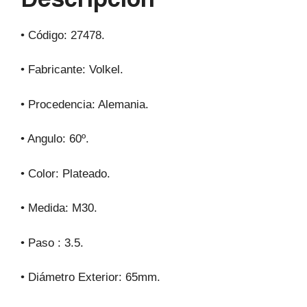
k
• Código: 27478.
• Fabricante: Volkel.
• Procedencia: Alemania.
• Angulo: 60º.
• Color: Plateado.
• Medida: M30.
• Paso : 3.5.
• Diámetro Exterior: 65mm.