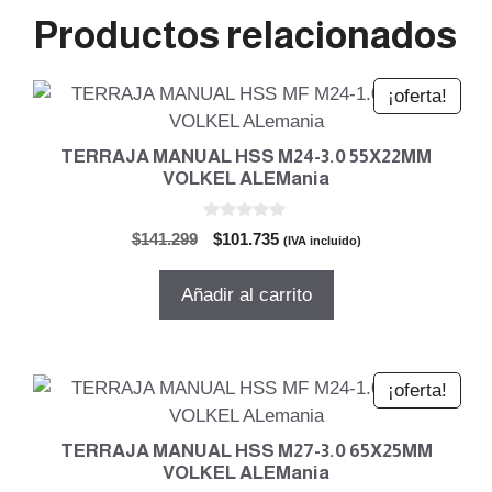
Productos relacionados
¡oferta!
TERRAJA MANUAL HSS M24-3.0 55X22MM
VOLKEL ALEMania
0
El
El
$
141.299
$
101.735
(IVA incluido)
d
precio
precio
e
5
original
actual
Añadir al carrito
era:
es:
$141.299.
$101.735.
¡oferta!
TERRAJA MANUAL HSS M27-3.0 65X25MM
VOLKEL ALEMania