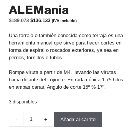
ALEMania
El
El
$
189.073
$
136.133
(IVA incluido)
precio
precio
original
actual
Una tarraja o también conocida como terraja es una
era:
es:
herramienta manual que sirve para hacer cortes en
$189.073.
$136.133.
forma de espiral o roscados exteriores, ya sea en
pernos, tornillos o tubos.
Rompe viruta a partir de M4, llevando las virutas
hacia delante del cojinete. Entrada cónica 1.75 hilos
en ambas caras. Angulo de corte 15º % 17º.
3 disponibles
-
+
Añadir al carrito
TERRAJA
MANUAL