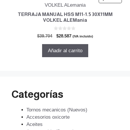
TERRAJA MANUAL HSS M11-1.5 30X11MM
VOLKEL ALEMania
0
El
El
$
39.704
$
28.587
(IVA incluido)
d
precio
precio
e
5
original
actual
Añadir al carrito
era:
es:
$39.704.
$28.587.
Categorías
Tornos mecanicos (Nuevos)
Accesorios oxicorte
Aceites