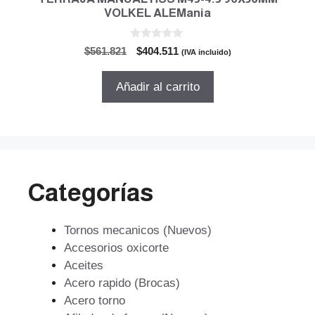
VOLKEL ALEMania
0
El
El
$
561.821
$
404.511
(IVA incluido)
d
precio
precio
e
5
original
actual
Añadir al carrito
era:
es:
$561.821.
$404.511.
Categorías
Tornos mecanicos (Nuevos)
Accesorios oxicorte
Aceites
Acero rapido (Brocas)
Acero torno