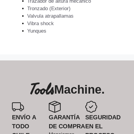
Trazador de altura mecanico
Tronzado (Exterior)
Valvula atrapallamas
Vibra shock
Yunques
Tools
Machine.
ENVÍO A
GARANTÍA
SEGURIDAD
TODO
DE COMPRA
EN EL