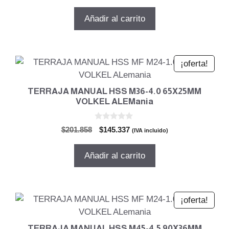
precio
precio
e
5
original
actual
Añadir al carrito
era:
es:
$561.821.
$404.511.
¡oferta!
TERRAJA MANUAL HSS M36-4.0 65X25MM
VOLKEL ALEMania
0
El
El
$
201.858
$
145.337
(IVA incluido)
d
precio
precio
e
5
original
actual
Añadir al carrito
era:
es:
$201.858.
$145.337.
¡oferta!
TERRAJA MANUAL HSS M45-4.5 90X36MM