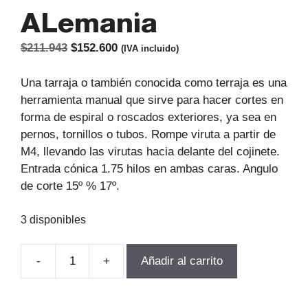
ALemania
El
El
$
211.943
$
152.600
(IVA incluido)
precio
precio
original
actual
Una tarraja o también conocida como terraja es una
era:
es:
herramienta manual que sirve para hacer cortes en
$211.943.
$152.600.
forma de espiral o roscados exteriores, ya sea en
pernos, tornillos o tubos. Rompe viruta a partir de
M4, llevando las virutas hacia delante del cojinete.
Entrada cónica 1.75 hilos en ambas caras. Angulo
de corte 15º % 17º.
3 disponibles
-
+
Añadir al carrito
TERRAJA
MANUAL
HSS