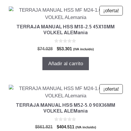
¡oferta!
TERRAJA MANUAL HSS M18-2.5 45X18MM
VOLKEL ALEMania
0
El
El
$
74.028
$
53.301
(IVA incluido)
d
precio
precio
e
5
original
actual
Añadir al carrito
era:
es:
$74.028.
$53.301.
¡oferta!
TERRAJA MANUAL HSS M52-5.0 90X36MM
VOLKEL ALEMania
0
El
El
$
561.821
$
404.511
(IVA incluido)
d