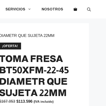
SERVICIOS
NOSOTROS
 DIAMETR QUE SUJETA 22MM
¡OFERTA!
TOMA FRESA
BT50XFM-22-45
DIAMETR QUE
SUJETA 22MM
El
El
$
167.053
$
113.596
(IVA incluido)