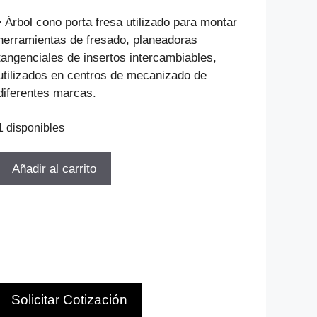
precio
precio
original
actual
• Árbol cono porta fresa utilizado para montar
era:
es:
herramientas de fresado, planeadoras
$167.053.
$113.596.
tangenciales de insertos intercambiables,
utilizados en centros de mecanizado de
diferentes marcas.
1 disponibles
TOMA
Añadir al carrito
FRESA
BT50XFM-
22-
45
DIAMETR
QUE
SUJETA
Solicitar Cotización
22MM