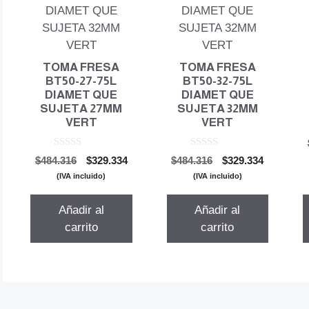
TOMA FRESA
TOMA FRESA
BT50-27-75L
BT50-32-75L
DIAMET QUE
DIAMET QUE
SUJETA 27MM
SUJETA 32MM
VERT
VERT
0
0
El
El
El
El
$
484.316
$
329.334
$
484.316
$
329.334
d
d
precio
precio
precio
precio
e
e
(IVA incluido)
(IVA incluido)
5
5
original
actual
original
actual
era:
es:
era:
es:
Añadir al
Añadir al
$484.316.
$329.334.
$484.316.
$329.334.
carrito
carrito