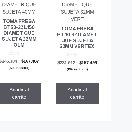
TOMA FRESA
BT50-22 L150
TOMA FRESA
DIAMET QUE
BT40-32 DIAMET
SUJETA 22MM
QUE SUJETA
OLM
32MM VERTEX
0
El
El
0
$
246.304
$
167.487
El
El
$
231.612
$
157.496
d
d
precio
precio
e
(IVA incluido)
precio
precio
e
(IVA incluido)
5
original
actual
5
original
actual
era:
es:
era:
es:
$246.304.
$167.487.
$231.612.
$157.496.
Añadir al
Añadir al
carrito
carrito