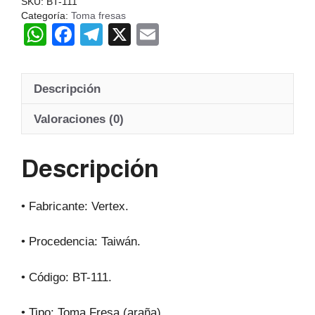
SKU:
BT-111
Categoría:
Toma fresas
W
F
T
X
E
h
a
el
m
at
c
e
ail
Descripción
s
e
gr
A
b
a
Valoraciones (0)
p
o
m
Descripción
p
o
k
• Fabricante: Vertex.
• Procedencia: Taiwán.
• Código: BT-111.
• Tipo: Toma Fresa (araña).