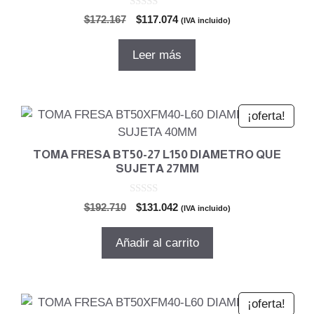
0
El
El
$
172.167
$
117.074
(IVA incluido)
d
precio
precio
e
5
original
actual
Leer más
era:
es:
$172.167.
$117.074.
¡oferta!
TOMA FRESA BT50-27 L150 DIAMETRO QUE
SUJETA 27MM
0
El
El
$
192.710
$
131.042
(IVA incluido)
d
precio
precio
e
5
original
actual
Añadir al carrito
era:
es:
$192.710.
$131.042.
¡oferta!