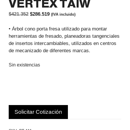
VERTEX TAIW
El
El
$
421.352
$
286.519
(IVA incluido)
precio
precio
original
actual
• Árbol cono porta fresa utilizado para montar
era:
es:
herramientas de fresado, planeadoras tangenciales
$421.352.
$286.519.
de insertos intercambiables, utilizados en centros
de mecanizado de diferentes marcas.
Sin existencias
Solicitar Cotización