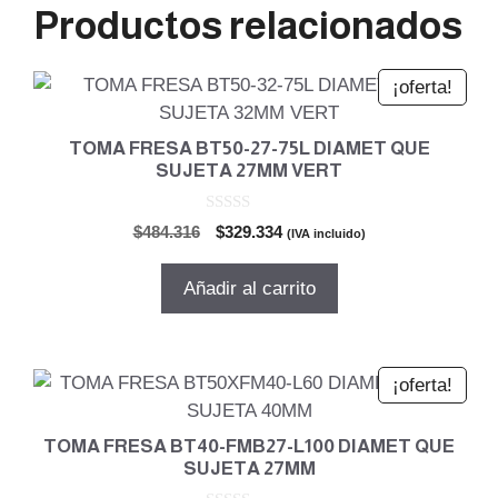
Productos relacionados
¡oferta!
TOMA FRESA BT50-27-75L DIAMET QUE
SUJETA 27MM VERT
0
El
El
$
484.316
$
329.334
(IVA incluido)
d
precio
precio
e
5
original
actual
Añadir al carrito
era:
es:
$484.316.
$329.334.
¡oferta!
TOMA FRESA BT40-FMB27-L100 DIAMET QUE
SUJETA 27MM