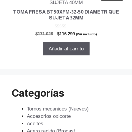
TOMA FRESA BT50XFM-32-50 DIAMETR QUE
SUJETA 32MM
0
El
El
$
171.028
$
116.299
(IVA incluido)
d
precio
precio
e
5
original
actual
Añadir al carrito
era:
es:
$171.028.
$116.299.
Categorías
Tornos mecanicos (Nuevos)
Accesorios oxicorte
Aceites
Acero rapido (Brocas)