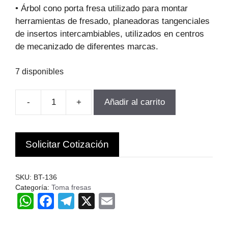
original
actual
• Árbol cono porta fresa utilizado para montar
era:
es:
herramientas de fresado, planeadoras tangenciales
$56.440.
$38.380.
de insertos intercambiables, utilizados en centros
de mecanizado de diferentes marcas.
7 disponibles
-
+
Añadir al carrito
TOMA
FRESA
MT2-
Solicitar Cotización
22
DIAMETRO
QUE
SKU:
BT-136
SUJETA
Categoría:
Toma fresas
W
F
T
X
E
27MM
OLIMA
h
a
el
m
cantidad