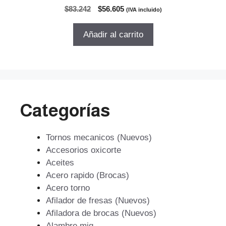
0
El
El
$
83.242
$
56.605
(IVA incluido)
d
precio
precio
e
5
original
actual
Añadir al carrito
era:
es:
$83.242.
$56.605.
Categorías
Tornos mecanicos (Nuevos)
Accesorios oxicorte
Aceites
Acero rapido (Brocas)
Acero torno
Afilador de fresas (Nuevos)
Afiladora de brocas (Nuevos)
Alambre mig