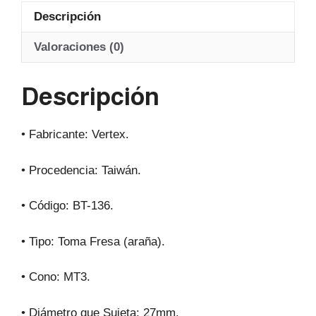
at
c
e
ail
Descripción
s
e
gr
A
b
a
Valoraciones (0)
p
o
m
Descripción
p
o
k
• Fabricante: Vertex.
• Procedencia: Taiwán.
• Código: BT-136.
• Tipo: Toma Fresa (araña).
• Cono: MT3.
• Diámetro que Sujeta: 27mm.