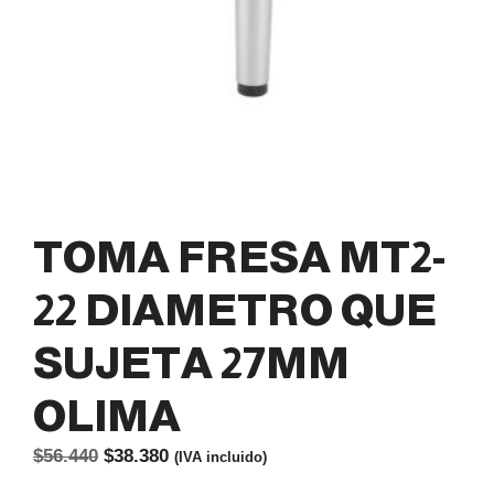
TOMA FRESA MT2-
22 DIAMETRO QUE
SUJETA 27MM
OLIMA
El
El
$
56.440
$
38.380
(IVA incluido)
precio
precio