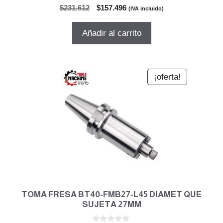
0
El
El
$
231.612
$
157.496
(IVA incluido)
d
precio
precio
e
5
original
actual
Añadir al carrito
era:
es:
$231.612.
$157.496.
¡oferta!
TOMA FRESA BT40-FMB27-L45 DIAMET QUE
SUJETA 27MM