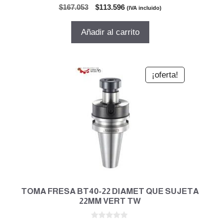
0
El
El
$
167.053
$
113.596
(IVA incluido)
d
precio
precio
e
5
original
actual
Añadir al carrito
era:
es:
$167.053.
$113.596.
¡oferta!
TOMA FRESA BT40-22 DIAMET QUE SUJETA
22MM VERT TW