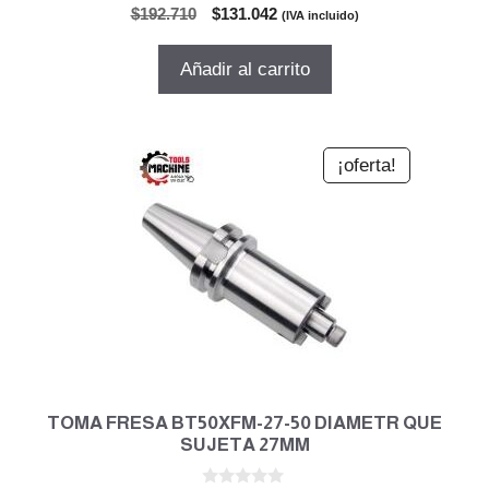
0
El
El
$
192.710
$
131.042
(IVA incluido)
d
precio
precio
e
5
original
actual
Añadir al carrito
era:
es:
$192.710.
$131.042.
¡oferta!
TOMA FRESA BT50XFM-27-50 DIAMETR QUE
SUJETA 27MM