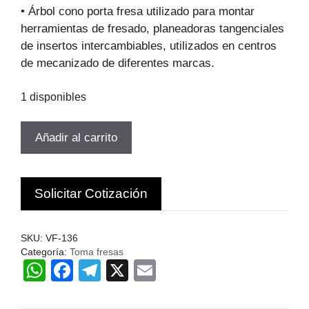
original
actual
• Árbol cono porta fresa utilizado para montar
era:
es:
herramientas de fresado, planeadoras tangenciales
$100.687.
$68.467.
de insertos intercambiables, utilizados en centros
de mecanizado de diferentes marcas.
1 disponibles
TOMA
Añadir al carrito
FRESA
MT3-
27
Solicitar Cotización
DIAMETRO
QUE
SUJETA
SKU:
VF-136
27MM
Categoría:
Toma fresas
W
F
T
X
E
VERTE
cantidad
h
a
el
m