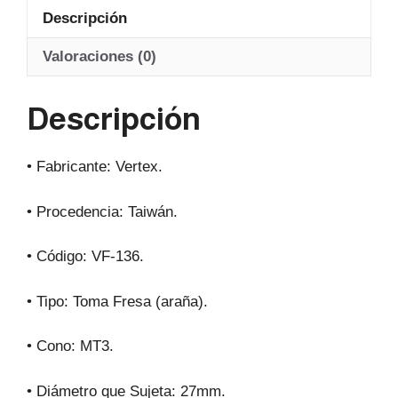
at
c
e
ail
Descripción
s
e
gr
A
b
a
Valoraciones (0)
p
o
m
Descripción
p
o
k
• Fabricante: Vertex.
• Procedencia: Taiwán.
• Código: VF-136.
• Tipo: Toma Fresa (araña).
• Cono: MT3.
• Diámetro que Sujeta: 27mm.