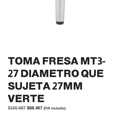
TOMA FRESA MT3-
27 DIAMETRO QUE
SUJETA 27MM
VERTE
El
El
$
100.687
$
68.467
(IVA incluido)
precio
precio