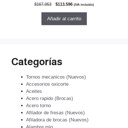
0
El
El
$
167.053
$
113.596
(IVA incluido)
d
precio
precio
e
5
original
actual
Añadir al carrito
era:
es:
$167.053.
$113.596.
Categorías
Tornos mecanicos (Nuevos)
Accesorios oxicorte
Aceites
Acero rapido (Brocas)
Acero torno
Afilador de fresas (Nuevos)
Afiladora de brocas (Nuevos)
Alambre mig