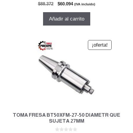
0
El
El
$
88.372
$
60.094
(IVA incluido)
d
precio
precio
e
5
original
actual
Añadir al carrito
era:
es:
$88.372.
$60.094.
¡oferta!
TOMA FRESA BT50XFM-27-50 DIAMETR QUE
SUJETA 27MM