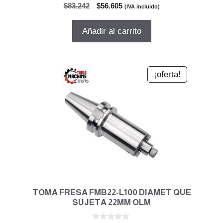
0
El
El
$
83.242
$
56.605
(IVA incluido)
d
precio
precio
e
5
original
actual
Añadir al carrito
era:
es:
$83.242.
$56.605.
¡oferta!
TOMA FRESA FMB22-L100 DIAMET QUE
SUJETA 22MM OLM