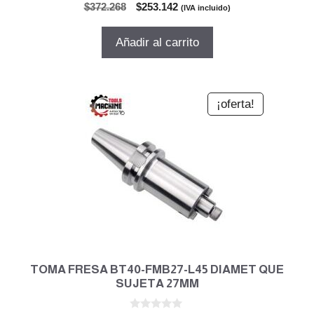
0
El
El
$
372.268
$
253.142
(IVA incluido)
d
precio
precio
e
5
original
actual
Añadir al carrito
era:
es:
$372.268.
$253.142.
¡oferta!
TOMA FRESA BT40-FMB27-L45 DIAMET QUE
SUJETA 27MM