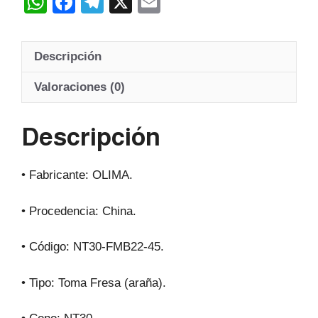
W
F
T
X
E
h
a
el
m
at
c
e
ail
Descripción
s
e
gr
A
b
a
Valoraciones (0)
p
o
m
Descripción
p
o
k
• Fabricante: OLIMA.
• Procedencia: China.
• Código: NT30-FMB22-45.
• Tipo: Toma Fresa (araña).