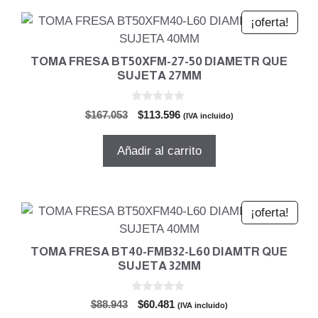
¡oferta!
TOMA FRESA BT50XFM-27-50 DIAMETR QUE
SUJETA 27MM
0
El
El
$
167.053
$
113.596
(IVA incluido)
d
precio
precio
e
5
original
actual
Añadir al carrito
era:
es:
$167.053.
$113.596.
¡oferta!
TOMA FRESA BT40-FMB32-L60 DIAMTR QUE
SUJETA 32MM
0
El
El
$
88.943
$
60.481
(IVA incluido)
d