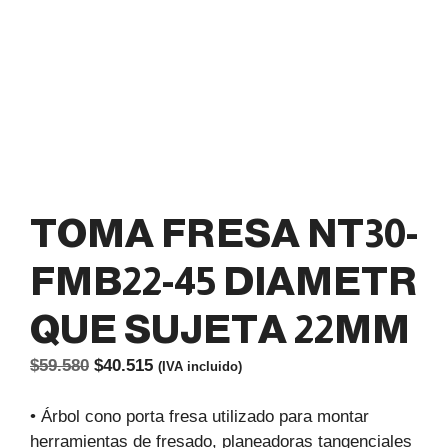
TOMA FRESA NT30-
FMB22-45 DIAMETR
QUE SUJETA 22MM
El
El
$
59.580
$
40.515
(IVA incluido)
precio
precio
original
actual
• Árbol cono porta fresa utilizado para montar
era:
es:
herramientas de fresado, planeadoras tangenciales