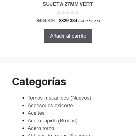
SUJETA 27MM VERT
0
El
El
$
484.316
$
329.334
(IVA incluido)
d
precio
precio
e
5
original
actual
Añadir al carrito
era:
es:
$484.316.
$329.334.
Categorías
Tornos mecanicos (Nuevos)
Accesorios oxicorte
Aceites
Acero rapido (Brocas)
Acero torno
Afilador de fresas (Nuevos)