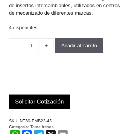
$59.580.
$40.515.
de insertos intercambiables, utilizados en centros
de mecanizado de diferentes marcas.
4 disponibles
-
+
Añadir al carrito
TOMA
FRESA
NT30-
FMB22-
45
DIAMETR
QUE
Solicitar Cotización
SUJETA
22MM
cantidad
SKU:
NT30-FMB22-45
Categoría:
Toma fresas