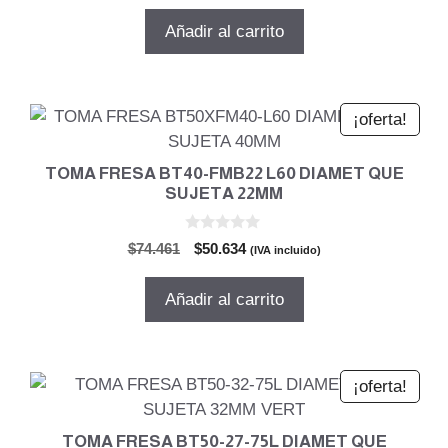
precio
precio
e
5
original
actual
Añadir al carrito
era:
es:
$88.943.
$60.481.
¡oferta!
TOMA FRESA BT40-FMB22 L60 DIAMET QUE
SUJETA 22MM
0
El
El
$
74.461
$
50.634
(IVA incluido)
d
precio
precio
e
5
original
actual
Añadir al carrito
era:
es:
$74.461.
$50.634.
¡oferta!
TOMA FRESA BT50-27-75L DIAMET QUE