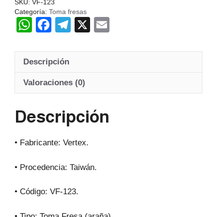
SKU:
VF-123
Categoría:
Toma fresas
W
F
T
X
E
h
a
el
m
at
c
e
ail
Descripción
s
e
gr
A
b
a
Valoraciones (0)
p
o
m
Descripción
p
o
k
• Fabricante: Vertex.
• Procedencia: Taiwán.
• Código: VF-123.
• Tipo: Toma Fresa (araña).