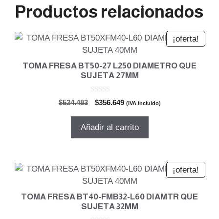
Productos relacionados
¡oferta!
TOMA FRESA BT50-27 L250 DIAMETRO QUE
SUJETA 27MM
0
El
El
$
524.483
$
356.649
(IVA incluido)
d
precio
precio
e
5
original
actual
Añadir al carrito
era:
es:
$524.483.
$356.649.
¡oferta!
TOMA FRESA BT40-FMB32-L60 DIAMTR QUE
SUJETA 32MM