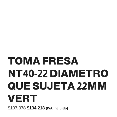
TOMA FRESA
NT40-22 DIAMETRO
QUE SUJETA 22MM
VERT
El
El
$
197.378
$
134.218
(IVA incluido)
precio
precio