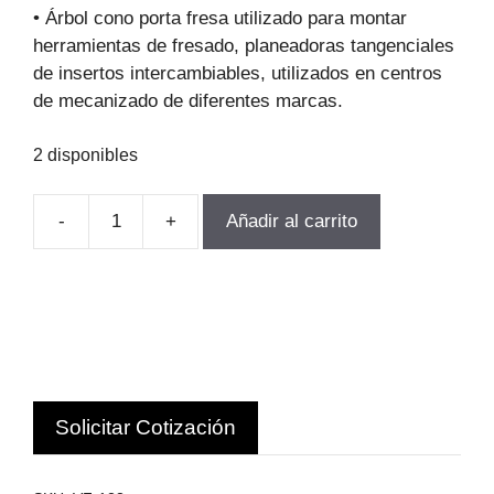
original
actual
• Árbol cono porta fresa utilizado para montar
era:
es:
herramientas de fresado, planeadoras tangenciales
$197.378.
$134.218.
de insertos intercambiables, utilizados en centros
de mecanizado de diferentes marcas.
2 disponibles
-
+
Añadir al carrito
TOMA
FRESA
NT40-
22
DIAMETRO
QUE
SUJETA
Solicitar Cotización
22MM
VERT
cantidad