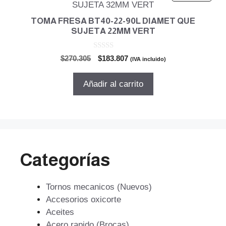
TOMA FRESA BT40-22-90L DIAMET QUE
SUJETA 22MM VERT
0
El
El
$
270.305
$
183.807
(IVA incluido)
d
precio
precio
e
5
original
actual
Añadir al carrito
era:
es:
$270.305.
$183.807.
Categorías
Tornos mecanicos (Nuevos)
Accesorios oxicorte
Aceites
Acero rapido (Brocas)