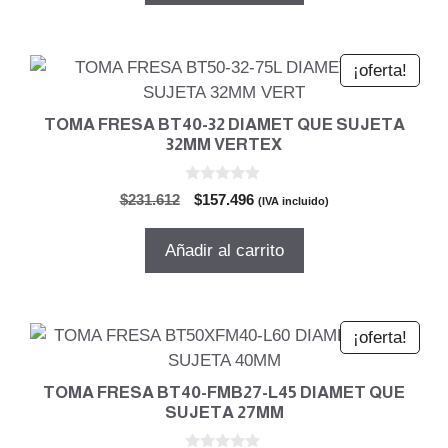
$171.028.
$116.299.
¡oferta!
TOMA FRESA BT40-32 DIAMET QUE SUJETA
32MM VERTEX
0
El
El
$
231.612
$
157.496
(IVA incluido)
d
precio
precio
e
5
original
actual
Añadir al carrito
era:
es:
$231.612.
$157.496.
¡oferta!
TOMA FRESA BT40-FMB27-L45 DIAMET QUE
SUJETA 27MM