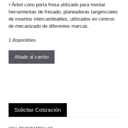
original
actual
• Árbol cono porta fresa utilizado para montar
era:
es:
herramientas de fresado, planeadoras tangenciales
$74.461.
$50.634.
de insertos intercambiables, utilizados en centros
de mecanizado de diferentes marcas.
1 disponibles
TOMA
Añadir al carrito
FRESA
BT40-
FMB22
L60
DIAMET
QUE
SUJETA
Solicitar Cotización
22MM
cantidad