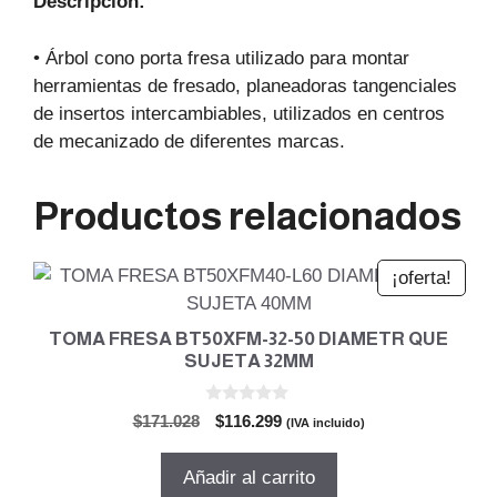
Descripción:
• Árbol cono porta fresa utilizado para montar
herramientas de fresado, planeadoras tangenciales
de insertos intercambiables, utilizados en centros
de mecanizado de diferentes marcas.
Productos relacionados
¡oferta!
TOMA FRESA BT50XFM-32-50 DIAMETR QUE
SUJETA 32MM
0
El
El
$
171.028
$
116.299
(IVA incluido)
d
precio
precio
e
5
original
actual
Añadir al carrito
era:
es: