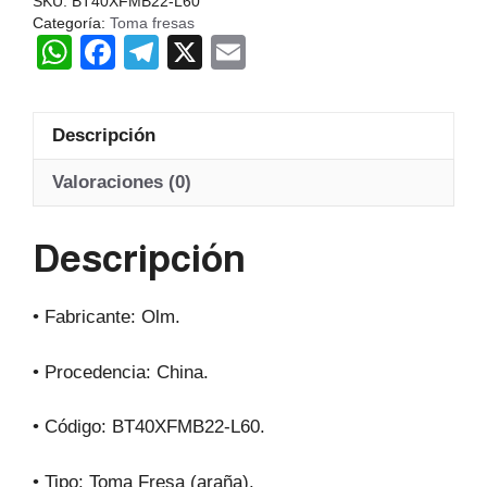
SKU:
BT40XFMB22-L60
Categoría:
Toma fresas
W
F
T
X
E
h
a
el
m
at
c
e
ail
Descripción
s
e
gr
A
b
a
Valoraciones (0)
p
o
m
Descripción
p
o
k
• Fabricante: Olm.
• Procedencia: China.
• Código: BT40XFMB22-L60.
• Tipo: Toma Fresa (araña).