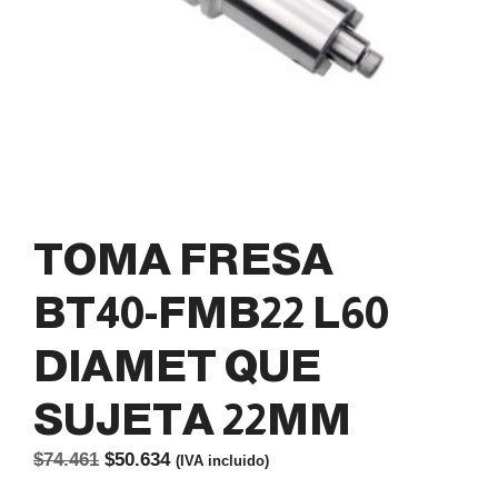
TOMA FRESA
BT40-FMB22 L60
DIAMET QUE
SUJETA 22MM
El
El
$
74.461
$
50.634
(IVA incluido)
precio
precio