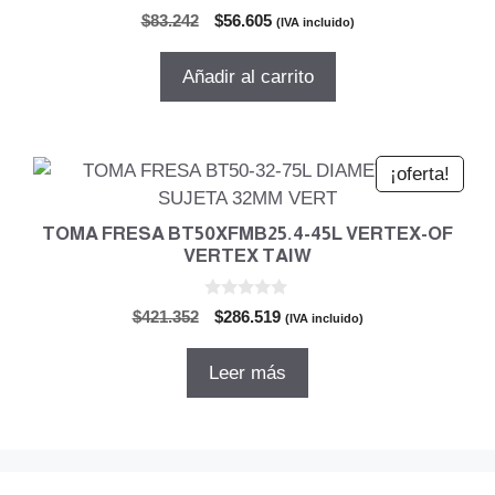
0
El
El
$
83.242
$
56.605
(IVA incluido)
d
precio
precio
e
5
original
actual
Añadir al carrito
era:
es:
$83.242.
$56.605.
¡oferta!
TOMA FRESA BT50XFMB25.4-45L VERTEX-OF
VERTEX TAIW
0
El
El
$
421.352
$
286.519
(IVA incluido)
d
precio
precio
e
5
original
actual
Leer más
era:
es:
$421.352.
$286.519.