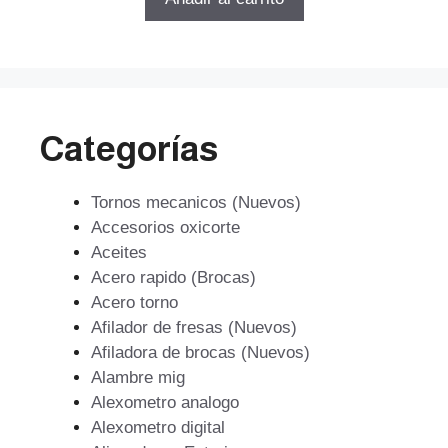
era:
es:
$237.854.
$161.741.
Categorías
Tornos mecanicos (Nuevos)
Accesorios oxicorte
Aceites
Acero rapido (Brocas)
Acero torno
Afilador de fresas (Nuevos)
Afiladora de brocas (Nuevos)
Alambre mig
Alexometro analogo
Alexometro digital