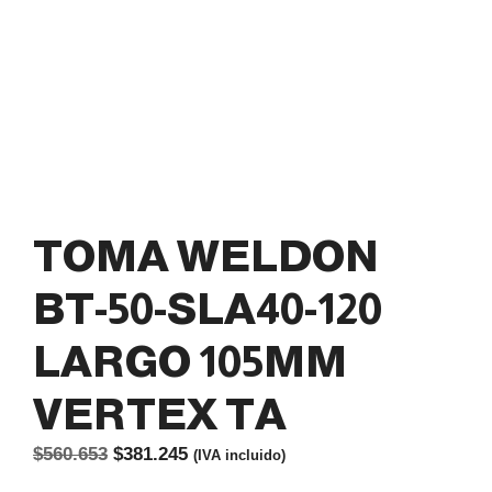
TOMA WELDON
BT-50-SLA40-120
LARGO 105MM
VERTEX TA
El
El
$
560.653
$
381.245
(IVA incluido)
precio
precio