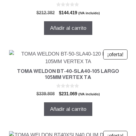
0
El
El
$
212.382
$
144.419
(IVA incluido)
d
precio
precio
e
5
original
actual
Añadir al carrito
era:
es:
$212.382.
$144.419.
¡oferta!
TOMA WELDON BT-40-SLA40-105 LARGO
105MM VERTEX TA
0
El
El
$
339.808
$
231.069
(IVA incluido)
d
precio
precio
e
5
original
actual
Añadir al carrito
era:
es:
$339.808.
$231.069.
¡oferta!