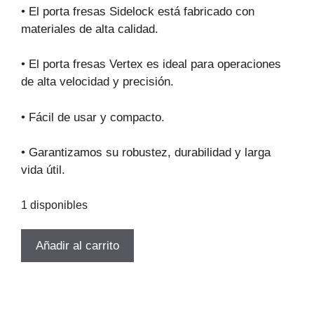
original
actual
• El porta fresas Sidelock está fabricado con
era:
es:
materiales de alta calidad.
$560.653.
$381.245.
• El porta fresas Vertex es ideal para operaciones
de alta velocidad y precisión.
• Fácil de usar y compacto.
• Garantizamos su robustez, durabilidad y larga
vida útil.
1 disponibles
TOMA
Añadir al carrito
WELDON
BT-
50-
SLA40-