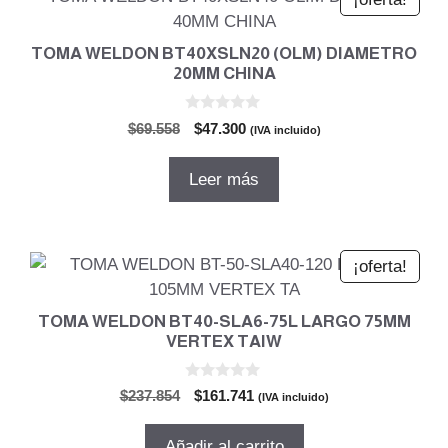
TOMA WELDON BT40XSLN20 (OLM) DIAMETRO
20MM CHINA
0
El
El
$
69.558
$
47.300
(IVA incluido)
d
precio
precio
e
5
original
actual
Leer más
era:
es:
$69.558.
$47.300.
¡oferta!
TOMA WELDON BT40-SLA6-75L LARGO 75MM
VERTEX TAIW
0
El
El
$
237.854
$
161.741
(IVA incluido)
d
precio
precio
e
5
original
actual
Añadir al carrito