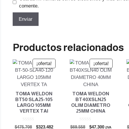
comente.
Productos relacionados
¡oferta!
¡oferta!
TOMA WELDON
TOMA WELDON
BT50 SLA25-105
BT40XSLN25
LARGO 105MM
OLIM DIAMETRO
VERTEX TAI
25MM CHINA
0
0
El
El
El
El
$
475.708
$
323.482
$
69.558
$
47.300
(IVA