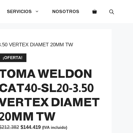
SERVICIOS
NOSOTROS
3.50 VERTEX DIAMET 20MM TW
¡OFERTA!
TOMA WELDON
CAT40-SL20-3.50
VERTEX DIAMET
20MM TW
El
El
$
212.382
$
144.419
(IVA incluido)