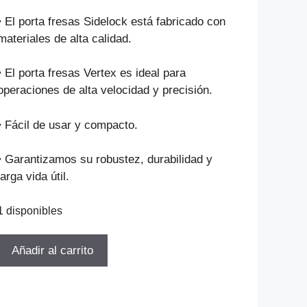
precio
precio
original
actual
• El porta fresas Sidelock está fabricado con
era:
es:
materiales de alta calidad.
$212.382.
$144.419.
• El porta fresas Vertex es ideal para
operaciones de alta velocidad y precisión.
• Fácil de usar y compacto.
• Garantizamos su robustez, durabilidad y
larga vida útil.
1 disponibles
TOMA
Añadir al carrito
WELDON
CAT40-
SL20-