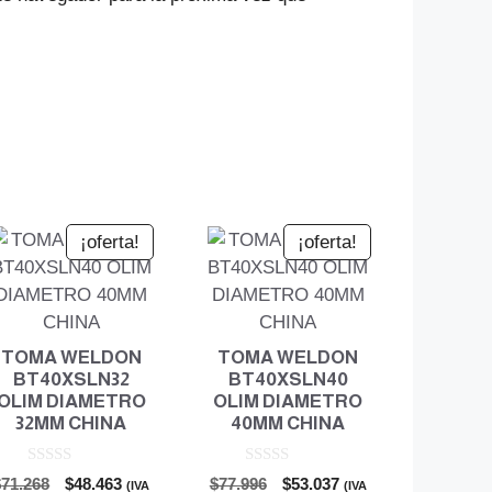
¡oferta!
¡oferta!
TOMA WELDON
TOMA WELDON
BT40XSLN32
BT40XSLN40
OLIM DIAMETRO
OLIM DIAMETRO
32MM CHINA
40MM CHINA
0
0
El
El
El
El
$
71.268
$
48.463
$
77.996
$
53.037
(IVA
(IVA