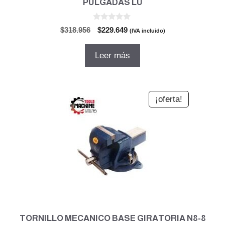
PULGADAS LU
0
El
El
$
318.956
$
229.649
(IVA incluido)
d
precio
precio
e
5
original
actual
Leer más
era:
es:
$318.956.
$229.649.
¡oferta!
TORNILLO MECANICO BASE GIRATORIA N8-8