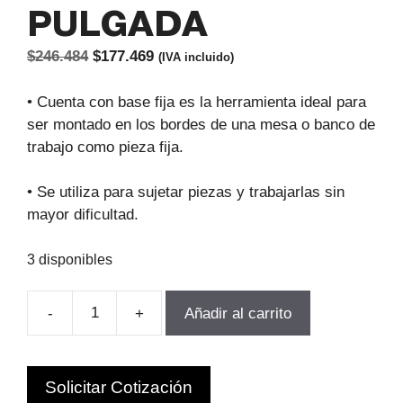
PULGADA
El
El
$
246.484
$
177.469
(IVA incluido)
precio
precio
original
actual
• Cuenta con base fija es la herramienta ideal para
era:
es:
ser montado en los bordes de una mesa o banco de
$246.484.
$177.469.
trabajo como pieza fija.
• Se utiliza para sujetar piezas y trabajarlas sin
mayor dificultad.
3 disponibles
-
+
Añadir al carrito
TORNILLO
MECANICO
BASE
Solicitar Cotización
GIRATORIA