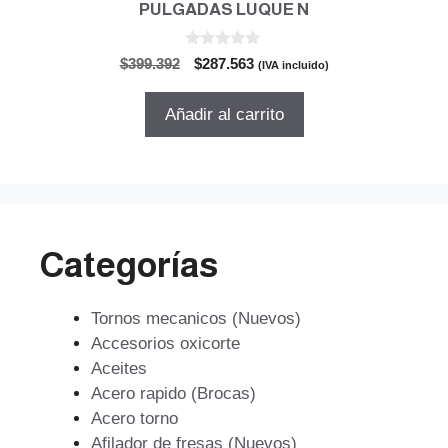
PULGADAS LUQUE N
0
El
El
$
399.392
$
287.563
(IVA incluido)
d
precio
precio
e
5
original
actual
Añadir al carrito
era:
es:
$399.392.
$287.563.
Categorías
Tornos mecanicos (Nuevos)
Accesorios oxicorte
Aceites
Acero rapido (Brocas)
Acero torno
Afilador de fresas (Nuevos)