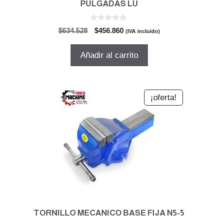
PULGADAS LU
0
El
El
$
634.528
$
456.860
(IVA incluido)
d
precio
precio
e
5
original
actual
Añadir al carrito
era:
es:
$634.528.
$456.860.
¡oferta!
TORNILLO MECANICO BASE FIJA N5-5