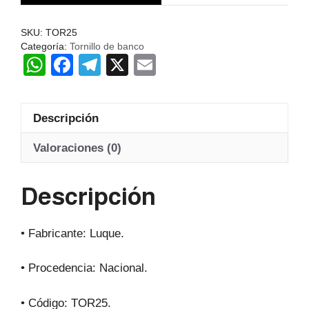
N2-
3
SKU:
TOR25
1/2
Categoría:
Tornillo de banco
W
F
T
X
E
PULGADA
cantidad
h
a
el
m
at
c
e
ail
Descripción
s
e
gr
A
b
a
Valoraciones (0)
p
o
m
Descripción
p
o
k
• Fabricante: Luque.
• Procedencia: Nacional.
• Código: TOR25.