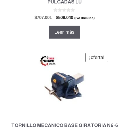
PULGADAS LU
0
El
El
$
707.001
$
509.040
(IVA incluido)
d
precio
precio
e
5
original
actual
Leer más
era:
es:
$707.001.
$509.040.
¡oferta!
TORNILLO MECANICO BASE GIRATORIA N6-6