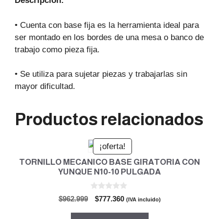
Descripción:
• Cuenta con base fija es la herramienta ideal para
ser montado en los bordes de una mesa o banco de
trabajo como pieza fija.
• Se utiliza para sujetar piezas y trabajarlas sin
mayor dificultad.
Productos relacionados
¡oferta!
TORNILLO MECANICO BASE GIRATORIA CON
YUNQUE N10-10 PULGADA
0
El
El
$
962.999
$
777.360
(IVA incluido)
d
precio
precio
e
5
original
actual