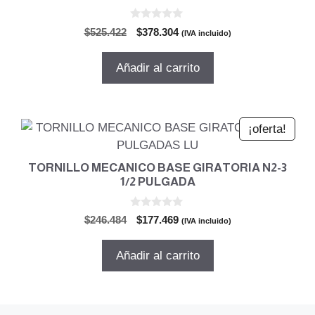
0
El
El
$
525.422
$
378.304
(IVA incluido)
d
precio
precio
e
5
original
actual
Añadir al carrito
era:
es:
$525.422.
$378.304.
¡oferta!
TORNILLO MECANICO BASE GIRATORIA N2-3
1/2 PULGADA
0
El
El
$
246.484
$
177.469
(IVA incluido)
d
precio
precio
e
5
original
actual
Añadir al carrito
era:
es:
$246.484.
$177.469.