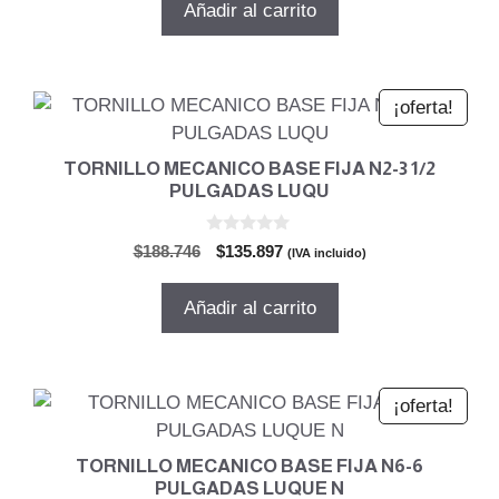
Añadir al carrito
era:
es:
$962.999.
$777.360.
¡oferta!
TORNILLO MECANICO BASE FIJA N2-3 1/2
PULGADAS LUQU
0
El
El
$
188.746
$
135.897
(IVA incluido)
d
precio
precio
e
5
original
actual
Añadir al carrito
era:
es:
$188.746.
$135.897.
¡oferta!
TORNILLO MECANICO BASE FIJA N6-6
PULGADAS LUQUE N