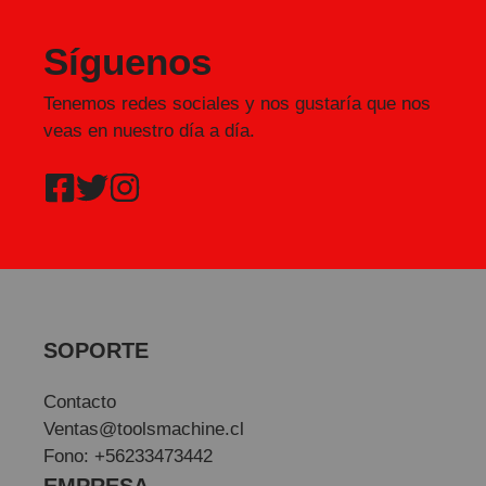
Síguenos
Tenemos redes sociales y nos gustaría que nos
veas en nuestro día a día.
SOPORTE
Contacto
Ventas@toolsmachine.cl
Fono: +56233473442