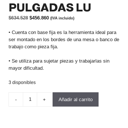
PULGADAS LU
El
El
$
634.528
$
456.860
(IVA incluido)
precio
precio
original
actual
• Cuenta con base fija es la herramienta ideal para
era:
es:
ser montado en los bordes de una mesa o banco de
$634.528.
$456.860.
trabajo como pieza fija.
• Se utiliza para sujetar piezas y trabajarlas sin
mayor dificultad.
3 disponibles
-
+
Añadir al carrito
TORNILLO
MECANICO
BASE
GIRATORIA