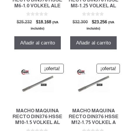
M6-1.0 VOLKEL ALE
M8-1.25 VOLKEL AL
0
0
El
El
El
El
$
25.232
$
18.168
$
32.300
$
23.256
(IVA
(IVA
d
d
precio
precio
precio
precio
e
e
incluido)
incluido)
5
5
original
actual
original
actual
era:
es:
era:
es:
Añadir al carrito
Añadir al carrito
$25.232.
$18.168.
$32.300.
$23.256.
¡oferta!
¡oferta!
MACHO MAQUINA
MACHO MAQUINA
RECTO DIN376 HSSE
RECTO DIN376 HSSE
M10-1.5 VOLKEL AL
M12-1.75 VOLKEL A