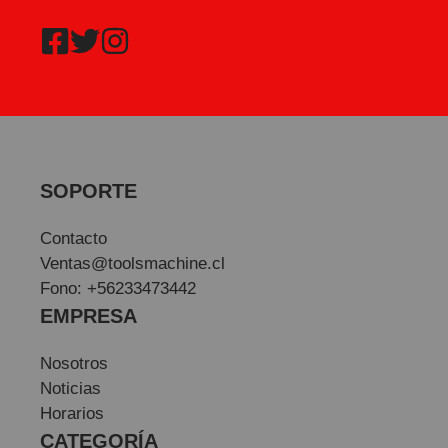
SOPORTE
Contacto
Ventas@toolsmachine.cl
Fono: +56233473442
EMPRESA
Nosotros
Noticias
Horarios
CATEGORÍA