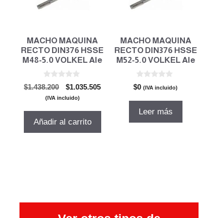
MACHO MAQUINA
MACHO MAQUINA
RECTO DIN376 HSSE
RECTO DIN376 HSSE
M48-5.0 VOLKEL Ale
M52-5.0 VOLKEL Ale
0
0
El
El
$
1.438.200
$
1.035.505
$
0
(IVA incluido)
d
d
precio
precio
e
e
(IVA incluido)
5
5
original
actual
Leer más
era:
es:
Añadir al carrito
$1.438.200.
$1.035.505.