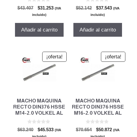
0
0
El
El
El
El
$
43.407
$
31.253
$
52.142
$
37.543
(IVA
(IVA
d
d
precio
precio
precio
precio
e
e
incluido)
incluido)
5
5
original
actual
original
actual
era:
es:
era:
es:
Añadir al carrito
Añadir al carrito
$43.407.
$31.253.
$52.142.
$37.543.
¡oferta!
¡oferta!
MACHO MAQUINA
MACHO MAQUINA
RECTO DIN376 HSSE
RECTO DIN376 HSSE
M14-2.0 VOLKEL AL
M16-2.0 VOLKEL AL
0
0
El
El
El
El
$
63.240
$
45.533
$
70.654
$
50.872
(IVA
(IVA
d
d
precio
precio
precio
precio
e
e
incluido)
incluido)