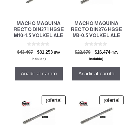
MACHO MAQUINA
MACHO MAQUINA
RECTO DIN371 HSSE
RECTO DIN376 HSSE
M10-1.5 VOLKEL ALE
M3-0.5 VOLKEL ALE
0
0
El
El
El
El
$
43.407
$
31.253
$
22.879
$
16.474
(IVA
(IVA
d
d
precio
precio
precio
precio
e
e
incluido)
incluido)
5
5
original
actual
original
actual
era:
es:
era:
es:
Añadir al carrito
Añadir al carrito
$43.407.
$31.253.
$22.879.
$16.474.
¡oferta!
¡oferta!