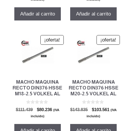
5
5
original
actual
original
actual
era:
es:
era:
es:
Añadir al carrito
Añadir al carrito
$63.240.
$45.533.
$70.654.
$50.872.
¡oferta!
¡oferta!
MACHO MAQUINA
MACHO MAQUINA
RECTO DIN376 HSSE
RECTO DIN376 HSSE
M18-2.5 VOLKEL AL
M20-2.5 VOLKEL AL
0
0
El
El
El
El
$
111.439
$
80.236
$
143.835
$
103.561
(IVA
(IVA
d
d
precio
precio
precio
precio
e
e
incluido)
incluido)
5
5
original
actual
original
actual
era:
es:
era:
es:
Añadir al carrito
Añadir al carrito