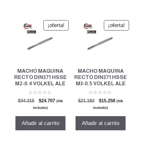
¡oferta!
¡oferta!
MACHO MAQUINA
MACHO MAQUINA
RECTO DIN371 HSSE
RECTO DIN371 HSSE
M2-0.4 VOLKEL ALE
M3-0.5 VOLKEL ALE
0
0
El
El
El
El
$
34.315
$
24.707
$
21.192
$
15.258
(IVA
(IVA
d
d
precio
precio
precio
precio
e
e
incluido)
incluido)
5
5
original
actual
original
actual
era:
es:
era:
es:
Añadir al carrito
Añadir al carrito
$34.315.
$24.707.
$21.192.
$15.258.