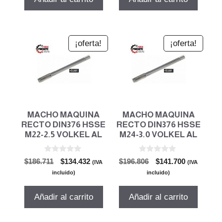
$111.439.
$80.236.
$143.835.
$103.561.
¡oferta!
¡oferta!
MACHO MAQUINA
MACHO MAQUINA
RECTO DIN376 HSSE
RECTO DIN376 HSSE
M22-2.5 VOLKEL AL
M24-3.0 VOLKEL AL
0
0
El
El
El
El
$
186.711
$
134.432
$
196.806
$
141.700
(IVA
(IVA
d
d
precio
precio
precio
precio
e
e
incluido)
incluido)
5
5
original
actual
original
actual
era:
es:
era:
es:
Añadir al carrito
Añadir al carrito
$186.711.
$134.432.
$196.806.
$141.700.