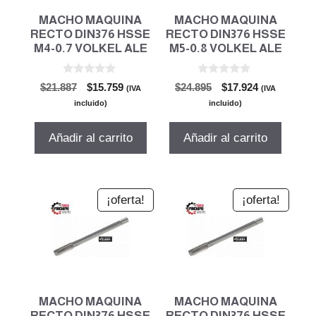
MACHO MAQUINA
MACHO MAQUINA
RECTO DIN376 HSSE
RECTO DIN376 HSSE
M4-0.7 VOLKEL ALE
M5-0.8 VOLKEL ALE
0
0
El
El
El
El
$
21.887
$
15.759
$
24.895
$
17.924
(IVA
(IVA
d
d
precio
precio
precio
precio
e
e
incluido)
incluido)
5
5
original
actual
original
actual
era:
es:
era:
es:
Añadir al carrito
Añadir al carrito
$21.887.
$15.759.
$24.895.
$17.924.
¡oferta!
¡oferta!
MACHO MAQUINA
MACHO MAQUINA
RECTO DIN376 HSSE
RECTO DIN376 HSSE