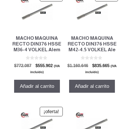
MACHO MAQUINA
MACHO MAQUINA
RECTO DIN376 HSSE
RECTO DIN376 HSSE
M36-4 VOLKEL Alem
M42-4.5 VOLKEL Ale
0
0
El
El
El
El
$
772.087
$
555.902
$
1.160.646
$
835.665
(IVA
(IVA
d
d
precio
precio
precio
precio
e
e
incluido)
incluido)
5
5
original
actual
original
actual
era:
es:
era:
es:
Añadir al carrito
Añadir al carrito
$772.087.
$555.902.
$1.160.646.
$835.665.
¡oferta!