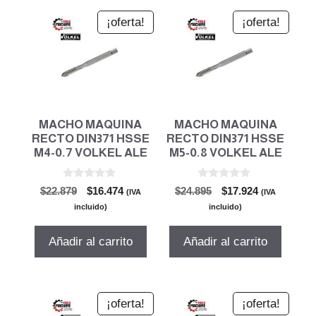
¡oferta!
¡oferta!
MACHO MAQUINA
MACHO MAQUINA
RECTO DIN371 HSSE
RECTO DIN371 HSSE
M4-0.7 VOLKEL ALE
M5-0.8 VOLKEL ALE
0
0
El
El
El
El
$
22.879
$
16.474
$
24.895
$
17.924
(IVA
(IVA
d
d
precio
precio
precio
precio
e
e
incluido)
incluido)
5
5
original
actual
original
actual
era:
es:
era:
es:
Añadir al carrito
Añadir al carrito
$22.879.
$16.474.
$24.895.
$17.924.
¡oferta!
¡oferta!