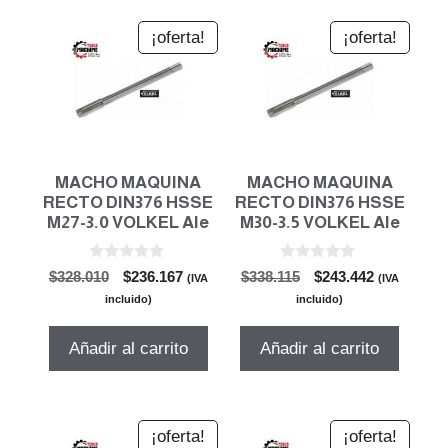
¡oferta!
¡oferta!
MACHO MAQUINA
MACHO MAQUINA
RECTO DIN376 HSSE
RECTO DIN376 HSSE
M27-3.0 VOLKEL Ale
M30-3.5 VOLKEL Ale
0
0
El
El
El
El
$
328.010
$
236.167
$
338.115
$
243.442
(IVA
(IVA
d
d
precio
precio
precio
precio
e
e
incluido)
incluido)
5
5
original
actual
original
actual
era:
es:
era:
es:
Añadir al carrito
Añadir al carrito
$328.010.
$236.167.
$338.115.
$243.442.
¡oferta!
¡oferta!