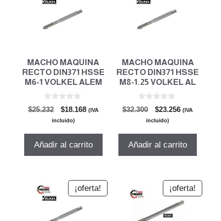
MACHO MAQUINA
MACHO MAQUINA
RECTO DIN371 HSSE
RECTO DIN371 HSSE
M6-1 VOLKEL ALEM
M8-1.25 VOLKEL AL
0
0
El
El
El
El
$
25.232
$
18.168
$
32.300
$
23.256
(IVA
(IVA
d
d
precio
precio
precio
precio
e
e
incluido)
incluido)
5
5
original
actual
original
actual
era:
es:
era:
es:
Añadir al carrito
Añadir al carrito
$25.232.
$18.168.
$32.300.
$23.256.
¡oferta!
¡oferta!