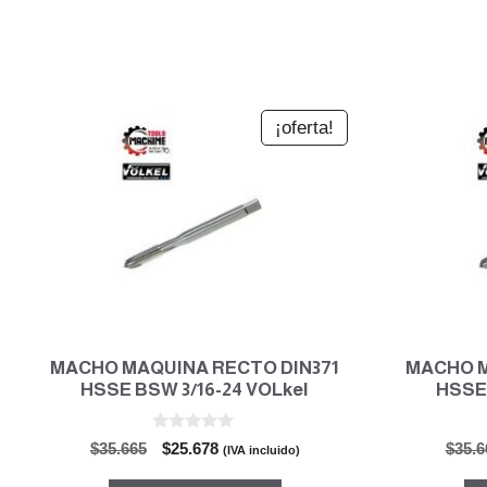
¡oferta!
MACHO MAQUINA RECTO DIN371
MACHO M
HSSE BSW 3/16-24 VOLkel
HSSE
0
El
El
$
35.665
$
25.678
$
35.6
(IVA incluido)
d
precio
precio
e