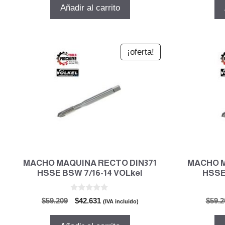
5
original
actual
Añadir al carrito
era:
es:
$35.665.
$25.678.
¡oferta!
MACHO MAQUINA RECTO DIN371
MACHO M
HSSE BSW 7/16-14 VOLkel
HSSE
0
El
El
$
59.209
$
42.631
$
59.2
(IVA incluido)
d
precio
precio
e
5
original
actual