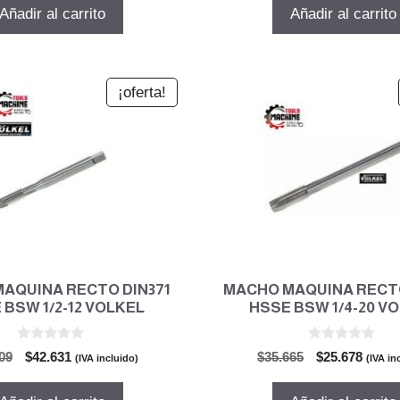
5
5
original
actual
original
actual
Añadir al carrito
Añadir al carrito
era:
es:
era:
es:
$35.665.
$25.678.
$44.072.
$31.73
¡oferta!
AQUINA RECTO DIN371
MACHO MAQUINA RECTO
 BSW 1/2-12 VOLKEL
HSSE BSW 1/4-20 V
0
0
El
El
El
El
09
$
42.631
$
35.665
$
25.678
(IVA incluido)
(IVA in
d
d
precio
precio
precio
preci
e
e
5
5
original
actual
original
actual