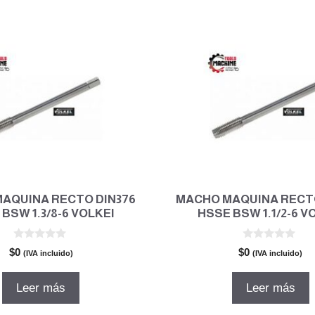
$186.720.
$134.439.
$209.919.
$151
AQUINA RECTO DIN376
MACHO MAQUINA RECTO
BSW 1.3/8-6 VOLKEl
HSSE BSW 1.1/2-6 V
0
0
$
0
$
0
(IVA incluido)
(IVA incluido)
d
d
e
e
5
5
Leer más
Leer más