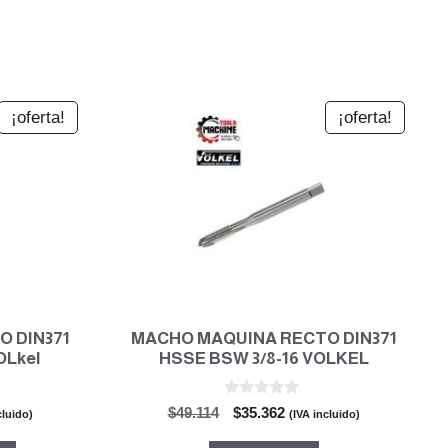
¡oferta!
¡oferta!
 DIN371
MACHO MAQUINA RECTO DIN371
OLkel
HSSE BSW 3/8-16 VOLKEL
0
El
El
$
49.114
$
35.362
cluido)
(IVA incluido)
d
o
precio
precio
e