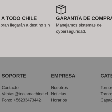
 A TODO CHILE
GARANTÍA DE COMPR
ran llegarán a destino sin
Manejamos sistemas de
cyberseguridad.
SOPORTE
EMPRESA
CAT
Contacto
Nosotros
Torno
Ventas@toolsmachine.cl
Noticias
Torno
Fono: +56233473442
Horarios
Capac