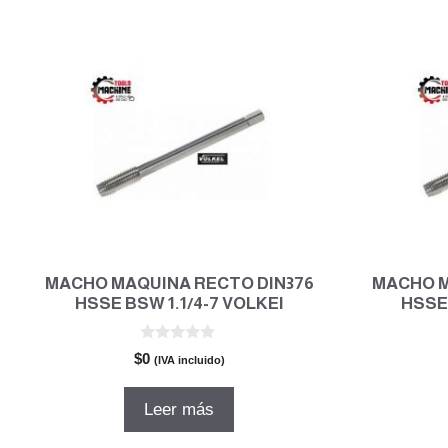
$89.147.
$64.186.
MACHO MAQUINA RECTO DIN376
MACHO M
HSSE BSW 1.1/4-7 VOLKEl
HSSE 
0
$
0
(IVA incluido)
d
e
5
Leer más