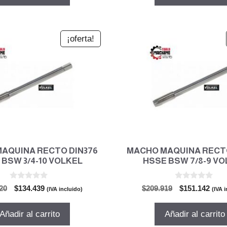
$59.209.
$42.631.
$59.209.
$42.63
¡oferta!
AQUINA RECTO DIN376
MACHO MAQUINA RECTO
 BSW 3/4-10 VOLKEL
HSSE BSW 7/8-9 V
0
0
El
El
El
El
20
$
134.439
$
209.919
$
151.142
(IVA incluido)
(IVA 
d
d
precio
precio
precio
prec
e
e
5
5
original
actual
original
actu
Añadir al carrito
Añadir al carrito
era:
es:
era:
es: