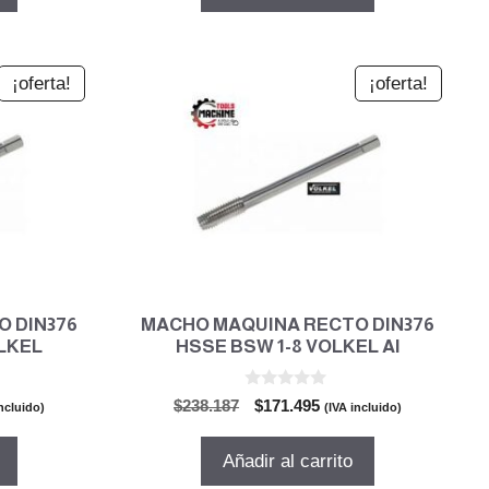
1.
$89.147.
$64.186.
¡oferta!
¡oferta!
 DIN376
MACHO MAQUINA RECTO DIN376
OLKEL
HSSE BSW 1-8 VOLKEL Al
0
El
El
$
238.187
$
171.495
incluido)
(IVA incluido)
d
io
precio
precio
e
5
al
original
actual
Añadir al carrito
era:
es: