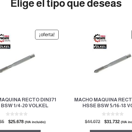
Elige el tipo que deseas
¡oferta!
AQUINA RECTO DIN371
MACHO MAQUINA RECTO
 BSW 1/4-20 VOLKEL
HSSE BSW 5/16-18 V
0
0
El
El
El
El
65
$
25.678
$
44.072
$
31.732
(IVA incluido)
(IVA in
d
d
precio
precio
precio
preci
e
e