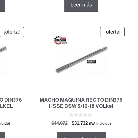
5
original
actual
Leer más
era:
es:
2.
$49.114.
$35.362.
¡oferta!
¡oferta!
 DIN376
MACHO MAQUINA RECTO DIN376
OLKEL
HSSE BSW 5/16-18 VOLkel
0
El
El
$
44.072
$
31.732
cluido)
(IVA incluido)
d
o
precio
precio
e
5
original
actual