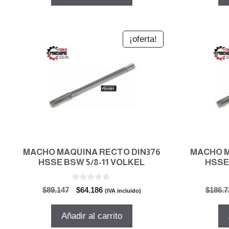
$49.114.
$35.362.
¡oferta!
MACHO MAQUINA RECTO DIN376
MACHO M
HSSE BSW 5/8-11 VOLKEL
HSSE
0
El
El
$
89.147
$
64.186
$
186.7
(IVA incluido)
d
precio
precio
e
5
original
actual
Añadir al carrito
era:
es: