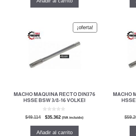
Añadir al carrito
era:
es:
$59.209.
$42.631.
¡oferta!
MACHO MAQUINA RECTO DIN376
MACHO M
HSSE BSW 3/8-16 VOLKEl
HSSE 
0
El
El
$
49.114
$
35.362
$
59.2
(IVA incluido)
d
precio
precio
e
5
original
actual
Añadir al carrito
era:
es: