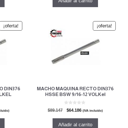
Añadir al carrito
era:
es:
8.
$44.072.
$31.732.
¡oferta!
¡oferta!
 DIN376
MACHO MAQUINA RECTO DIN376
OLKEL
HSSE BSW 9/16-12 VOLKel
0
El
El
$
89.147
$
64.186
cluido)
(IVA incluido)
d
o
precio
precio
e
5
original
actual
Añadir al carrito
era:
es: